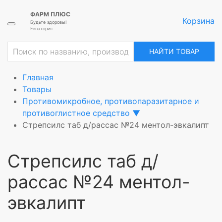
ФАРМ ПЛЮС
Корзина
Будьте здоровы!
Евпатория
ие
НАЙТИ ТОВАР
Главная
Товары
Противомикробное, противопаразитарное и
противоглистное средство
▼
Стрепсилс таб д/рассас №24 ментол-эвкалипт
Стрепсилс таб д/
рассас №24 ментол-
эвкалипт