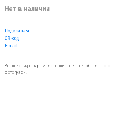
Нет в наличии
Поделиться
QR-код
E-mail
Внешний вид товара может отличаться от изображённого на
фотографии
Я даю
согласие
на обработку персональных данных в