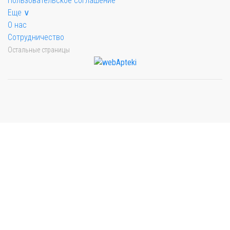
Пользовательское соглашение
Еще ∨
О нас
Сотрудничество
Остальные страницы
Мы будем показывать аптеки для вашего города
Выбор отделения для получения заказа
Рынок Универсам
г. Евпатория, пр. Победы 59В