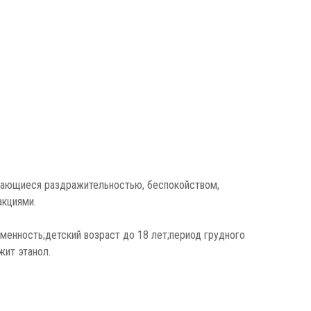
ждающиеся раздражительностью, беспокойством,
акциями.
менность;детский возраст до 18 лет;период грудного
жит этанол.