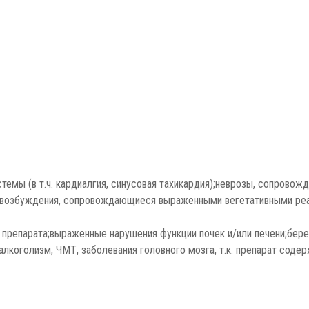
емы (в т.ч. кардиалгия, синусовая тахикардия);неврозы, сопрово
я возбуждения, сопровождающиеся выраженными вегетативными ре
препарата;выраженные нарушения функции почек и/или печени;бере
лкоголизм, ЧМТ, заболевания головного мозга, т.к. препарат содер