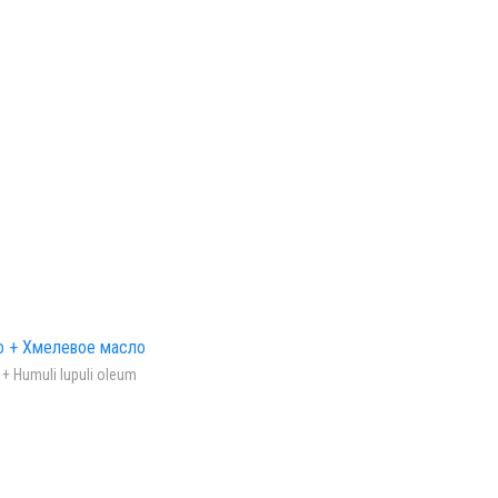
о + Хмелевое масло
 + Humuli lupuli oleum