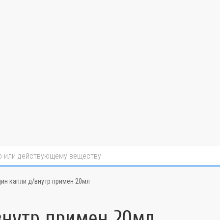
ин капли д/внутр примен 20мл
внутр примен 20мл