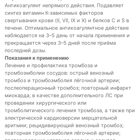
Антикоагулянт непрямого действия. Подавляет
синтез витамин К-зависимых факторов
свертывания крови (II, VII, IX и X) и белков C и S в
печени. Оптимальное антикоагулянтное действие
наблюдается на 3–5 день от начала применения и
мическое
прекращается через 3–5 дней после приёма
последней дозы.
Показания к применению
Лечение и профилактика тромбоза и
анный
тромбоэмболии сосудов: острый венозный
е
тромбоз и тромбоэмболия лёгочной артерии;
послеоперационный тромбоз; повторный инфаркт
ющее
миокарда; в качестве дополнительного ЛС при
проведении хирургического или
тромболитического лечения тромбоза, а также при
электрической кардиоверсии мерцательной
аритмии; рецидивирующий венозный тромбоз;
о
повторная тромбоэмболия лёгочной артерии;