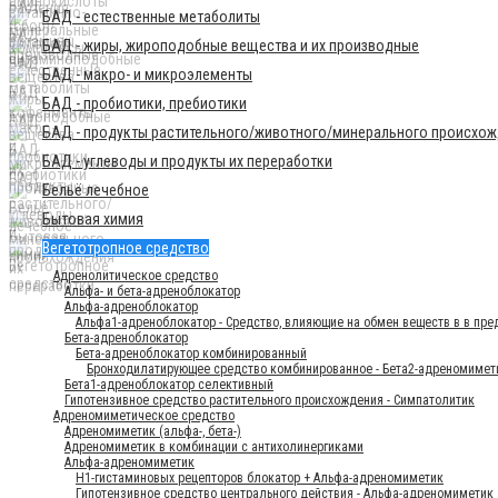
БАД - естественные метаболиты
БАД - жиры, жироподобные вещества и их производные
БАД - макро- и микроэлементы
БАД - пробиотики, пребиотики
БАД - продукты растительного/животного/минерального происхо
БАД - углеводы и продукты их переработки
Бельё лечебное
Бытовая химия
Вегетотропное средство
Адренолитическое средство
Альфа- и бета-адреноблокатор
Альфа-адреноблокатор
Альфа1-адреноблокатор - Средство, влияющие на обмен веществ в в пре
Бета-адреноблокатор
Бета-адреноблокатор комбинированный
Бронходилатирующее средство комбинированное - Бета2-адреномиме
Бета1-адреноблокатор селективный
Гипотензивное средство растительного происхождения - Симпатолитик
Адреномиметическое средство
Адреномиметик (альфа-, бета-)
Адреномиметик в комбинации с антихолинергиками
Альфа-адреномиметик
H1-гистаминовых рецепторов блокатор + Альфа-адреномиметик
Гипотензивное средство центрального действия - Альфа-адреномиметик