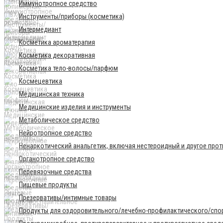
Иммунотропное средство
Инструменты/приборы (косметика)
Интермедиант
Косметика ароматерапия
Косметика декоративная
Косметика тело-волосы/парфюм
Космецевтика
Медицинская техника
Медицинские изделия и инструменты
Метаболическое средство
Нейротропное средство
Ненаркотический анальгетик, включая нестероидный и другое про
Органотропное средство
Перевязочные средства
Пищевые продукты
Презервативы/интимные товары
Продукты для оздоровительного/лечебно-профилактического/спор