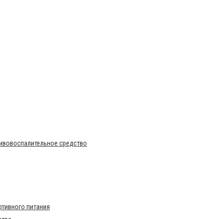
тивовоспалительное средство
тивного питания