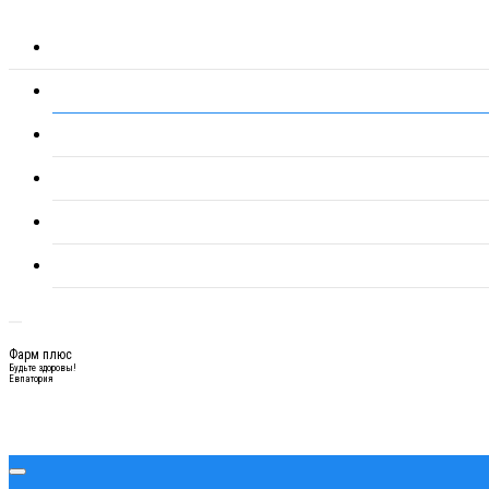
Фарм плюс
Будьте здоровы!
Евпатория