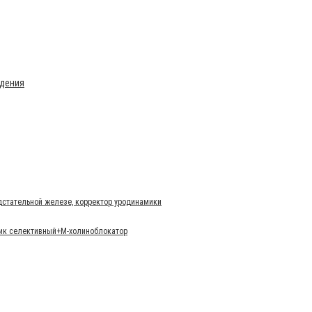
ждения
дстательной железе, корректор уродинамики
тик селективный+М-холиноблокатор