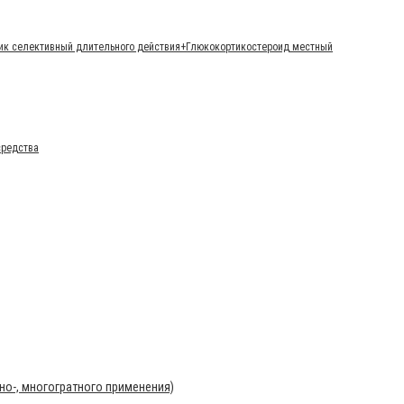
ик селективный длительного действия+Глюкокортикостероид местный
средства
о-, многогратного применения)