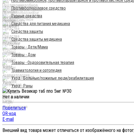
Противомикробное, противопаразитарное и противоглистное сред
Противоопухолевое средство
Разные средства
Средства для питания медицина
Средства защиты
Средства защиты медицина
Товары - Дети/Мама
Товары - Дом
Товары - Оздоровительная терапия
Травматология и ортопедия
Уход - Больные/пожилые люди/реабилитация
Уход - Раны
Нет в наличии
Поделиться
QR-код
E-mail
Внешний вид товара может отличаться от изображённого на фото