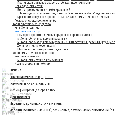
Противоконгестивное средство - Альфа-адреномиметик
Бета-адреномиметик
Бета-адреномиметик комбинированный
Бронходилатирующее средство комбинированное - Бета2-адреномимет
Бронходилатирующее средство - Бета2-адреномиметик селективный
Геморроя средство лечения (А)
Холинолитическое средство
м-, н-Холинолитик
м-Холиноблокатор
Геморроя средство лечения природного происхождения
м-Холиноблокатор комбинированный
м-Холиноблокатор комбинированный. Антисептики и дезенфицирующие 
н-Холинолитик (миорелаксант)
Миорелаксант центрального действия
Холиномиметическое средство
м-Холиномиметик
м-Холиномиметики в комбинациях
Холинэстеразы ингибитор
Гигиена
Гомеопатическое средство
Гормоны и их антагонисты
Дезинфицирующее средство
Диагностика
Изделия медицинского назначения
Изделия полимерные (ПВХ)/резиновые/латексные/силиконовые (одн