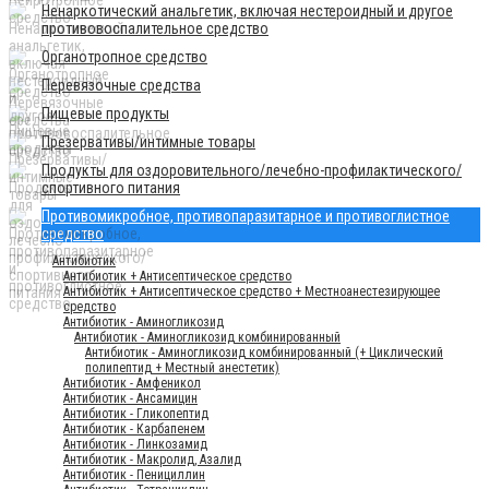
Ненаркотический анальгетик, включая нестероидный и другое
противовоспалительное средство
Органотропное средство
Перевязочные средства
Пищевые продукты
Презервативы/интимные товары
Продукты для оздоровительного/лечебно-профилактического/
спортивного питания
Противомикробное, противопаразитарное и противоглистное
средство
Антибиотик
Антибиотик + Антисептическое средство
Антибиотик + Антисептическое средство + Местноанестезирующее
средство
Антибиотик - Аминогликозид
Антибиотик - Аминогликозид комбинированный
Антибиотик - Аминогликозид комбинированный (+ Циклический
полипептид + Местный анестетик)
Антибиотик - Амфеникол
Антибиотик - Ансамицин
Антибиотик - Гликопептид
Антибиотик - Карбапенем
Антибиотик - Линкозамид
Антибиотик - Макролид, Азалид
Антибиотик - Пенициллин