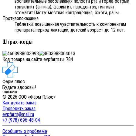
воспалительные заболевания полости рта и горла-острый
тонзиллит (ангина); фарингит; пародонтоз; гингивит;
стоматит.Паста: местная контрацепция, ожоги, раны.
Противопоказания
Таблетки: повышенная чувствительность к компонентам
препарата;период лактации; детский возраст до 12 лет.
Штрих-коды
Код товара на сайте evpfarm.ru:
784
Фарм плюс
Будьте здоровы!
Евпатория
© 2026 ООО «Фарм Плюс»
Как делать заказ
Проверить заказ
evpfarm@mail.ru
+7 (978) 696-48-04
Сообщить о проблеме