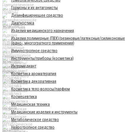
Гормоны и их антагонисты
Дезинфицирующее средство
Диагностика
Изделия медицинского назначения
Изделия полимерные (ПВХ)/резиновые/латексные/силиконовые
(одно-, многогратного применения)
Иммунотропное средство
Инструменты/приборы (косметика)
Интермедиант
Косметика ароматерапия
Косметика декоративная
Косметика тело-волосы/парфюм
Космецевтика
Медицинская техника
Медицинские изделия и инструменты
Метаболическое средство
Нейротропное средство