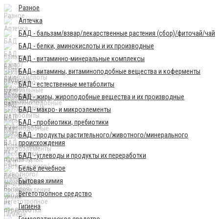
Разное
Аптечка
БАД - бальзам/взвар/лекарственные растения (сбор)/фиточай/чай
БАД - белки, аминокислоты и их производные
БАД - витаминно-минеральные комплексы
БАД - витамины, витаминоподобные вещества и коферменты
БАД - естественные метаболиты
БАД - жиры, жироподобные вещества и их производные
БАД - макро- и микроэлементы
БАД - пробиотики, пребиотики
БАД - продукты растительного/животного/минерального
происхождения
БАД - углеводы и продукты их переработки
Бельё лечебное
Бытовая химия
Вегетотропное средство
Гигиена
Гомеопатическое средство