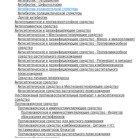
Антибиотик - Тетрациклин
Антибиотик - Цефалоспорин
Антибиотик полипептидной структуры
Антибиотик полициклической структуры
Другой антибиотик
Антигельминтное и противопротозойное средство
Антигельминтное средство
Антисептическое и дезинфицирующее средство
Антисептическое + Местноанестезирующее средство
Антисептическое и дезинфицирующее средство - Макро- и микроэлемент
Антисептическое и дезинфицирующее средство - Противомикробное
средство
Антисептическое и дезинфицирующее средство - Противомикробное
средство растительного происхождения
Антисептическое и дезинфицирующее средство - Регенерант и репарант
Антисептическое и дезинфицирующее средство комбинированное
Антисептическое и дезинфицирующее средство растительного
происхождения
Средство лечения гипергидроза
Антисептическое средство
Антисептическое средство и Местноанестезирующее средство
Антисептическое средство растительного происхождения
Нестероидный противовоспалительный препарат + антисептическое
средство
Противовирусное средство
Противовирусное и иммуностимулирующее средство
Противовирусное и иммуностимулирующее средство - Индуктор
образования интерферонов
Противовирусное средство для местного применения
Противовирусное средство комбинированное - Цитокин + Н1-
гистаминовых рецевторов блокатор
Противовирусное средство растительного происхождения