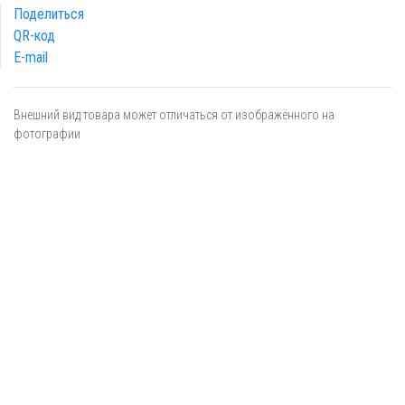
Поделиться
QR-код
E-mail
Внешний вид товара может отличаться от изображённого на
фотографии
Я даю
согласие
на обработку персональных данных в
соответствии с
политикой обработки персональных данных
ОТПРАВИТЬ