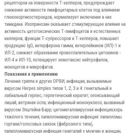
рецепторов на поверхности Т-хелперов, предупреждает
снижение активности лимфоцитарных клеток под влиянием
глюкокортикостероидов, нормализует включение в них
тимидина. Изопринозин оказывает стимулирующее влияние на
активность цитотоксических Т-лимфоцитов и естественных
киллеров, функции Т-супрессоров и Т-хелперов, повышает
продукцию IgG, интерферона гамма, интерлейкинов (ИЛ)-1 и
ИЛ-2, снижает образование провоспалительных цитокинов -
ИЛ-4 и ИЛ-10, потенцирует хемотаксис нейтрофилов,
моноцитов и макрофагов.
Показания к применению
Лечение гриппа и других ОРВИ; инфекции, вызываемые
вирусом Herpes simplex типов 1, 2, 3 и 4: генитальный и
лабиальный герпес, герпетический кератит; опоясывающий
лишай, ветряная оспа; инфекционный мононуклеоз, вызванный
вирусом Эпштейна-Барр; цитомегаловирусная инфекция;корь
тяжёлого течения; папилломавирусная инфекция: папилломы
гортани/голосовых связок (фиброзного типа),
папилломавирусная инфекция гениталий у мужчин и женщин,