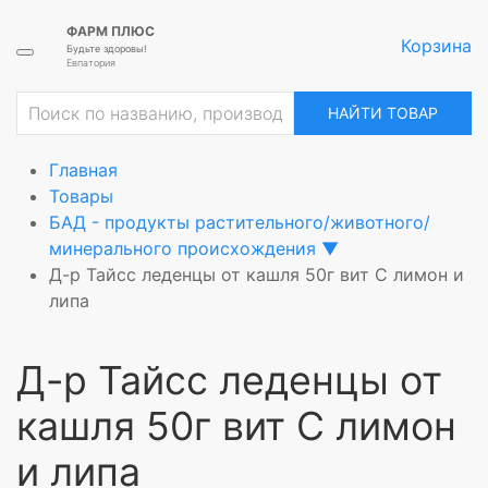
ФАРМ ПЛЮС
Корзина
Будьте здоровы!
Евпатория
ие
НАЙТИ ТОВАР
Главная
Товары
БАД - продукты растительного/животного/
минерального происхождения
▼
Д-р Тайсс леденцы от кашля 50г вит С лимон и
липа
Д-р Тайсс леденцы от
кашля 50г вит С лимон
и липа