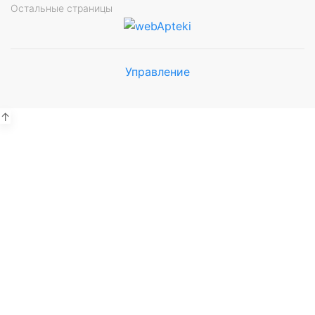
Остальные страницы
Управление
Мы будем
показывать аптеки для вашего
города
↑
Выбор отделения для
получения заказа
Рынок Универсам
г. Евпатория, пр. Победы 59В