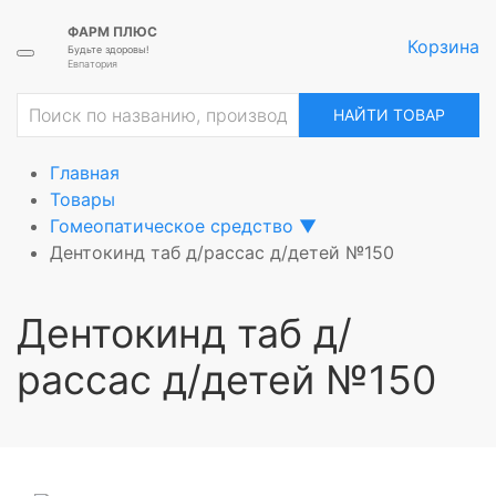
ФАРМ ПЛЮС
Корзина
Будьте здоровы!
Евпатория
ие
НАЙТИ ТОВАР
Главная
Товары
Гомеопатическое средство
▼
Дентокинд таб д/рассас д/детей №150
Дентокинд таб д/
рассас д/детей №150