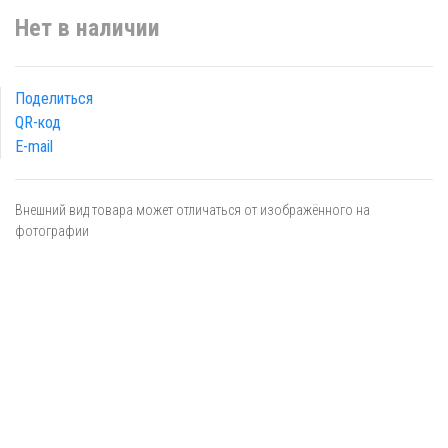
Нет в наличии
Поделиться
QR-код
E-mail
Внешний вид товара может отличаться от изображённого на
фотографии
Я даю
согласие
на обработку персональных данных в
соответствии с
политикой обработки персональных данных