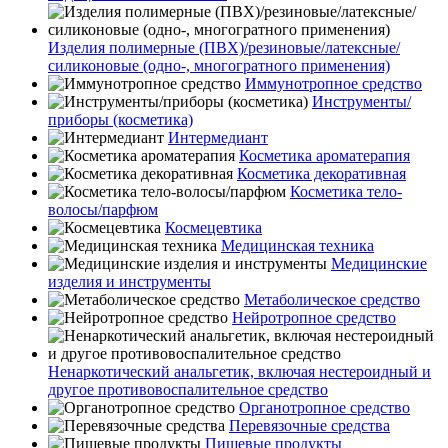
Изделия полимерные (ПВХ)/резиновые/латексные/
силиконовые (одно-, многогратного применения)
Иммунотропное средство
Инструменты/
приборы (косметика)
Интермедиант
Косметика ароматерапия
Косметика декоративная
Косметика тело-
волосы/парфюм
Космецевтика
Медицинская техника
Медицинские
изделия и инструменты
Метаболическое средство
Нейротропное средство
Ненаркотический анальгетик, включая нестероидный и
другое противовоспалительное средство
Органотропное средство
Перевязочные средства
Пищевые продукты