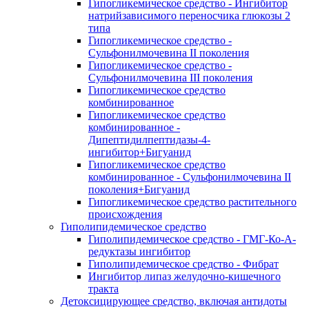
Гипогликемическое средство - Ингибитор
натрийзависимого переносчика глюкозы 2
типа
Гипогликемическое средство -
Сульфонилмочевина II поколения
Гипогликемическое средство -
Сульфонилмочевина III поколения
Гипогликемическое средство
комбинированное
Гипогликемическое средство
комбинированное -
Дипептидилпептидазы-4-
ингибитор+Бигуанид
Гипогликемическое средство
комбинированное - Сульфонилмочевина II
поколения+Бигуанид
Гипогликемическое средство растительного
происхождения
Гиполипидемическое средство
Гиполипидемическое средство - ГМГ-Ко-А-
редуктазы ингибитор
Гиполипидемическое средство - Фибрат
Ингибитор липаз желудочно-кишечного
тракта
Детоксицирующее средство, включая антидоты