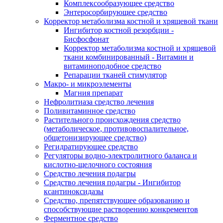
Комплексообразующее средство
Энтеросорбирующее средство
Корректор метаболизма костной и хрящевой ткани
Ингибитор костной резорбции -
Бисфосфонат
Корректор метаболизма костной и хрящевой
ткани комбинированный - Витамин и
витаминоподобное средство
Репарации тканей стимулятор
Макро- и микроэлементы
Магния препарат
Нефролитиаза средство лечения
Поливитаминное средство
Растительного происхождения средство
(метаболическое, противовоспалительное,
общетонизирующее средство)
Регидратирующее средство
Регуляторы водно-электролитного баланса и
кислотно-щелочного состояния
Средство лечения подагры
Средство лечения подагры - Ингибитор
ксантиноксидазы
Средство, препятствующее образованию и
способствующие растворению конкрементов
Ферментное средство