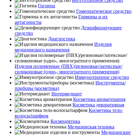
Вегетотропное средство
Гигиена
Гомеопатическое средство
Гормоны и их
антагонисты
Дезинфицирующее
средство
Диагностика
Изделия
медицинского назначения
Изделия полимерные (ПВХ)/резиновые/латексные/
силиконовые (одно-, многогратного применения)
Иммунотропное средство
Инструменты/
приборы (косметика)
Интермедиант
Косметика ароматерапия
Косметика декоративная
Косметика тело-
волосы/парфюм
Космецевтика
Медицинская техника
Медицинские