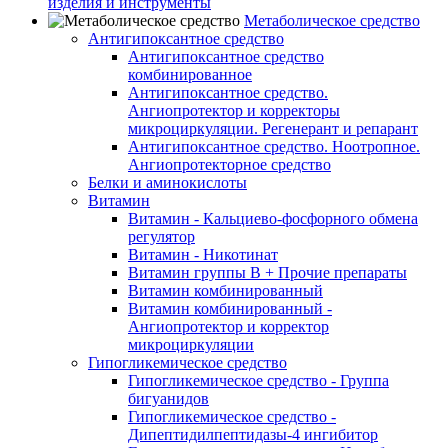
изделия и инструменты
Метаболическое средство
Антигипоксантное средство
Антигипоксантное средство
комбинированное
Антигипоксантное средство.
Ангиопротектор и корректоры
микроциркуляции. Регенерант и репарант
Антигипоксантное средство. Ноотропное.
Ангиопротекторное средство
Белки и аминокислоты
Витамин
Витамин - Кальциево-фосфорного обмена
регулятор
Витамин - Никотинат
Витамин группы B + Прочие препараты
Витамин комбинированный
Витамин комбинированный -
Ангиопротектор и корректор
микроциркуляции
Гипогликемическое средство
Гипогликемическое средство - Группа
бигуанидов
Гипогликемическое средство -
Дипептидилпептидазы-4 ингибитор