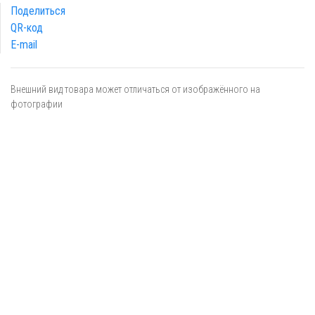
Поделиться
QR-код
E-mail
Внешний вид товара может отличаться от изображённого на
фотографии
Я даю
согласие
на обработку персональных данных в
соответствии с
политикой обработки персональных данных
ОТПРАВИТЬ