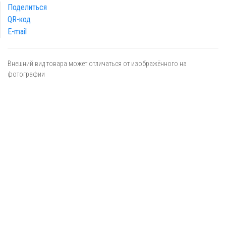
Поделиться
QR-код
E-mail
Внешний вид товара может отличаться от изображённого на
фотографии
Я даю
согласие
на обработку персональных данных в
соответствии с
политикой обработки персональных данных
ОТПРАВИТЬ