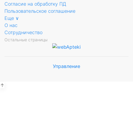
Согласие на обработку ПД
и
Пользовательское соглашение
Еще ∨
О нас
Сотрудничество
Остальные страницы
Управление
Мы будем
показывать аптеки для вашего
города
↑
Выбор отделения для