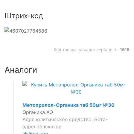
тивное
Штрих-код
Код товара на сайте evpfarm.ru:
1615
ый
тирующее
Аналоги
анное
тик
й
Метопролол-Органика таб 50мг №30
Органика АО
люкокортикостероид
Адренолитическое средство, Бета-
адреноблокатор
ующее
Избранное