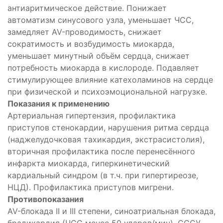
антиаритмическое действие. Понижает
ый
автоматизм синусового узла, уменьшает ЧСС,
тирующее
замедляет AV-проводимость, снижает
сократимость и возбудимость миокарда,
анное
уменьшает минутный объём сердца, снижает
потребность миокарда в кислороде. Подавляет
тик
стимулирующее влияние катехоламинов на сердце
й+М-
при физической и психоэмоциональной нагрузке.
атор
Показания к применению
Артериальная гипертензия, профилактика
приступов стенокардии, нарушения ритма сердца
(наджелудочковая тахикардия, экстрасистолия),
вторичная профилактика после перенесённого
инфаркта миокарда, гиперкинетический
кардиальный синдром (в т.ч. при гипертиреозе,
НЦД). Профилактика приступов мигрени.
Противопоказания
AV-блокада II и III степени, синоатриальная блокада,