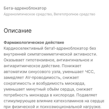
ый
Бета-адреноблокатор
тирующее
Адренолитическое средство, Вегетотропное средство
анное
Описание
тик
й+М-
Фармакологическое действие
атор
Кардиоселективный бета1-адреноблокатор без
внутренней симпатомиметической активности.
Оказывает гипотензивное, антиангинальное и
антиаритмическое действие. Понижает
автоматизм синусового узла, уменьшает ЧСС,
замедляет AV-проводимость, снижает
сократимость и возбудимость миокарда,
уменьшает минутный объём сердца, снижает
потребность миокарда в кислороде. Подавляет
стимулирующее влияние катехоламинов на сердце
при физической и психоэмоциональной нагрузке.