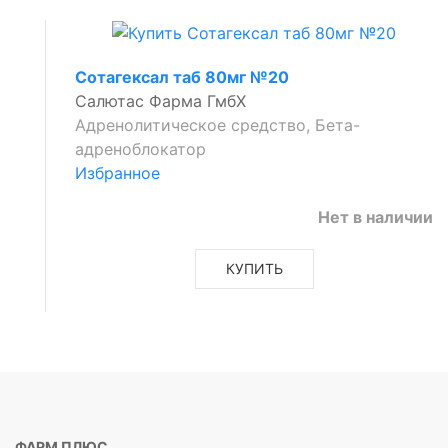
р
ый
Сотагексал таб 80мг №20
р
Салютас Фарма ГмбХ
ый.
Адренолитическое средство, Бета-
адреноблокатор
Избранное
щие
Нет в наличии
КУПИТЬ
ФАРМ ПЛЮС