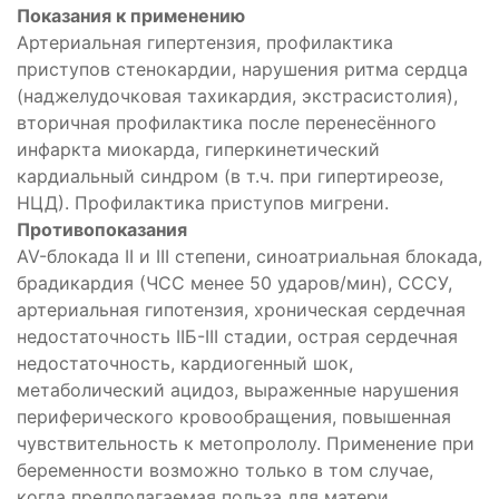
Показания к применению
Артериальная гипертензия, профилактика
приступов стенокардии, нарушения ритма сердца
(наджелудочковая тахикардия, экстрасистолия),
вторичная профилактика после перенесённого
инфаркта миокарда, гиперкинетический
кардиальный синдром (в т.ч. при гипертиреозе,
НЦД). Профилактика приступов мигрени.
Противопоказания
AV-блокада II и III степени, синоатриальная блокада,
брадикардия (ЧСС менее 50 ударов/мин), СССУ,
артериальная гипотензия, хроническая сердечная
недостаточность IIБ-III стадии, острая сердечная
недостаточность, кардиогенный шок,
метаболический ацидоз, выраженные нарушения
периферического кровообращения, повышенная
чувствительность к метопрололу. Применение при
беременности возможно только в том случае,
когда предполагаемая польза для матери