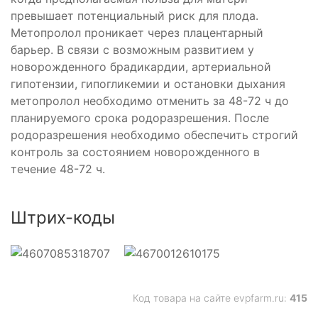
тивное
превышает потенциальный риск для плода.
Метопролол проникает через плацентарный
барьер. В связи с возможным развитием у
новорожденного брадикардии, артериальной
гипотензии, гипогликемии и остановки дыхания
метопролол необходимо отменить за 48-72 ч до
планируемого срока родоразрешения. После
родоразрешения необходимо обеспечить строгий
ый
контроль за состоянием новорожденного в
тирующее
течение 48-72 ч.
анное
Штрих-коды
тик
й
люкокортикостероид
Код товара на сайте evpfarm.ru:
415
ующее