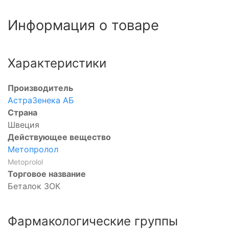
Информация о товаре
Характеристики
р
Производитель
АстраЗенека АБ
Страна
Швеция
Действующее вещество
Метопролол
Metoprolol
Торговое название
Беталок ЗОК
Фармакологические группы
р