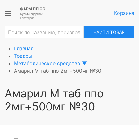
ФАРМ ПЛЮС
Корзина
Будьте здоровы!
Евпатория
НАЙТИ ТОВАР
Главная
Товары
Метаболическое средство
▼
Амарил М таб ппо 2мг+500мг №30
Амарил М таб ппо
2мг+500мг №30