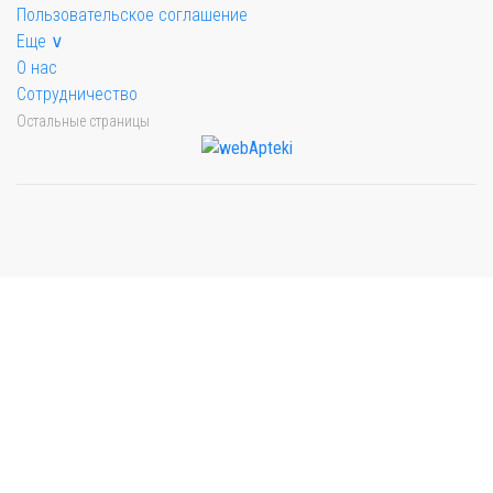
Пользовательское соглашение
Еще ∨
О нас
Сотрудничество
Остальные страницы
Мы будем показывать аптеки для вашего города
Выбор отделения для получения заказа
Рынок Универсам