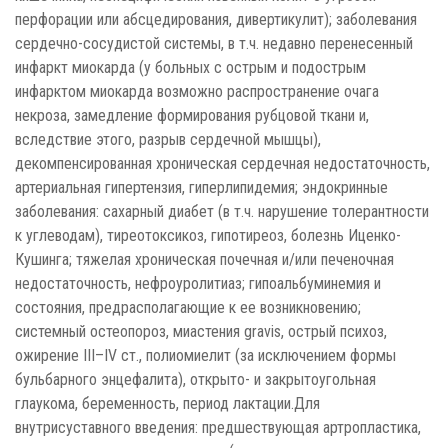
перфорации или абсцедирования, дивертикулит); заболевания
сердечно-сосудистой системы, в т.ч. недавно перенесенный
инфаркт миокарда (у больных с острым и подострым
инфарктом миокарда возможно распространение очага
некроза, замедление формирования рубцовой ткани и,
вследствие этого, разрыв сердечной мышцы),
декомпенсированная хроническая сердечная недостаточность,
артериальная гипертензия, гиперлипидемия; эндокринные
заболевания: сахарный диабет (в т.ч. нарушение толерантности
к углеводам), тиреотоксикоз, гипотиреоз, болезнь Иценко-
Кушинга; тяжелая хроническая почечная и/или печеночная
недостаточность, нефроуролитиаз; гипоальбуминемия и
состояния, предрасполагающие к ее возникновению;
системный остеопороз, миастения gravis, острый психоз,
ожирение III–IV ст., полиомиелит (за исключением формы
бульбарного энцефалита), открыто- и закрытоугольная
глаукома, беременность, период лактации.Для
внутрисуставного введения: предшествующая артропластика,