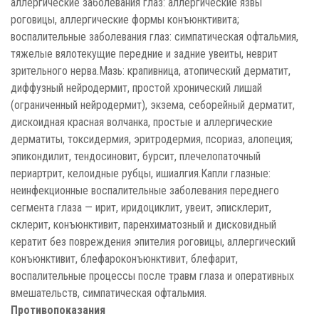
аллергические заболевания глаз: аллергические язвы
роговицы, аллергические формы конъюнктивита;
воспалительные заболевания глаз: симпатическая офтальмия,
тяжелые вялотекущие передние и задние увеиты, неврит
зрительного нерва.Мазь: крапивница, атопический дерматит,
диффузный нейродермит, простой хронический лишай
(ограниченный нейродермит), экзема, себорейный дерматит,
дискоидная красная волчанка, простые и аллергические
дерматиты, токсидермия, эритродермия, псориаз, алопеция;
эпикондилит, тендосиновит, бурсит, плечелопаточный
периартрит, келоидные рубцы, ишиалгия.Капли глазные:
неинфекционные воспалительные заболевания переднего
сегмента глаза — ирит, иридоциклит, увеит, эписклерит,
склерит, конъюнктивит, паренхиматозный и дисковидный
кератит без повреждения эпителия роговицы, аллергический
конъюнктивит, блефароконъюнктивит, блефарит,
воспалительные процессы после травм глаза и оперативных
вмешательств, симпатическая офтальмия.
Противопоказания