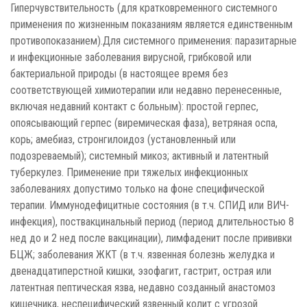
Гиперчувствительность (для кратковременного системного
применения по жизненным показаниям является единственным
противопоказанием).Для системного применения: паразитарные
и инфекционные заболевания вирусной, грибковой или
бактериальной природы (в настоящее время без
соответствующей химиотерапии или недавно перенесенные,
включая недавний контакт с больным): простой герпес,
опоясывающий герпес (виремическая фаза), ветряная оспа,
корь; амебиаз, стронгилоидоз (установленный или
подозреваемый); системный микоз; активный и латентный
туберкулез. Применение при тяжелых инфекционных
заболеваниях допустимо только на фоне специфической
терапии. Иммунодефицитные состояния (в т.ч. СПИД или ВИЧ-
инфекция), поствакцинальный период (период длительностью 8
нед до и 2 нед после вакцинации), лимфаденит после прививки
БЦЖ; заболевания ЖКТ (в т.ч. язвенная болезнь желудка и
двенадцатиперстной кишки, эзофагит, гастрит, острая или
латентная пептическая язва, недавно созданный анастомоз
кишечника, неспецифический язвенный колит с угрозой