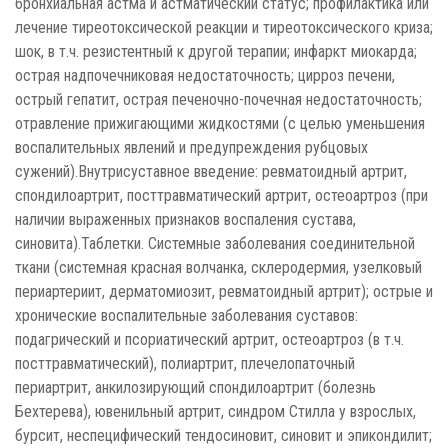
бронхиальная астма и астматический статус; профилактика или
лечение тиреотоксической реакции и тиреотоксического криза;
шок, в т.ч. резистентный к другой терапии; инфаркт миокарда;
острая надпочечниковая недостаточность; цирроз печени,
острый гепатит, острая печеночно-почечная недостаточность;
отравление прижигающими жидкостями (с целью уменьшения
воспалительных явлений и предупреждения рубцовых
сужений).Внутрисуставное введение: ревматоидный артрит,
спондилоартрит, посттравматический артрит, остеоартроз (при
наличии выраженных признаков воспаления сустава,
синовита).Таблетки. Системные заболевания соединительной
ткани (системная красная волчанка, склеродермия, узелковый
периартериит, дерматомиозит, ревматоидный артрит); острые и
хронические воспалительные заболевания суставов:
подагрический и псориатический артрит, остеоартроз (в т.ч.
посттравматический), полиартрит, плечелопаточный
периартрит, анкилозирующий спондилоартрит (болезнь
Бехтерева), ювенильный артрит, синдром Стилла у взрослых,
бурсит, неспецифический тендосиновит, синовит и эпикондилит;