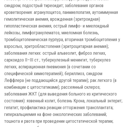
синдром; подострый тиреоидит; заболевания органов
кроветворения: агранулоцитоз, панмиелопатия, аутоиммунная
гемолитическая анемия, врожденная (эритроидная)
гипопластическая анемия, острый лимфо- и миелоидный
лейкозы, лимфогранулематоз, миеломная болезнь,
тромбоцитопеническая пурпура, вторичная тромбоцитопения у
взрослых, эритробластопения (эритроцитарная анемия);
заболевания легких: острый альвеолит, фиброз легких,
саркоидоз II–III ст.; туберкулезный менингит, туберкулез
легких, аспирационная пневмония (в сочетании со
специфической химиотерапией); бериллиоз, синдром
Леффлера (не поддающийся другой терапии); рак легкого (в
комбинации с цитостатиками); рассеянный склероз;
заболевания ЖКТ (для выведения больного из критического
состояния): язвенный колит, болезнь Крона, локальный энтерит;
гепатит; профилактика реакции отторжения трансплантата;
гиперкальциемия на фоне онкологических заболеваний;
тошнота и рвота при проведении цитостатической терапии;