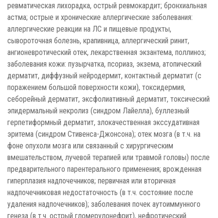
ревматическая лихорадка, острый ревмокардит; бронхиальная
астма; острые и хронические аллергические заболевания:
аллергические реакции на ЛС и пищевые продукты,
сывороточная болезнь, крапивница, аллергический ринит,
ангионевротический отек, лекарственная экзантема, поллиноз;
заболевания кожи: пузырчатка, псориаз, экзема, атопический
дерматит, диффузный нейродермит, контактный дерматит (с
поражением большой поверхности кожи), токсидермия,
себорейный дерматит, эксфолиативный дерматит, токсический
эпидермальный некролиз (синдром Лайелла), буллезный
герпетиформный дерматит, злокачественная экссудативная
эритема (синдром Стивенса-Джонсона); отек мозга (в т.ч. на
фоне опухоли мозга или связанный с хирургическим
вмешательством, лучевой терапией или травмой головы) после
предварительного парентерального применения; врожденная
гиперплазия надпочечников; первичная или вторичная
надпочечниковая недостаточность (в т.ч. состояние после
удаления надпочечников); заболевания почек аутоиммунного
генеза (в т.ч. острый гломерулонефрит), нефротический