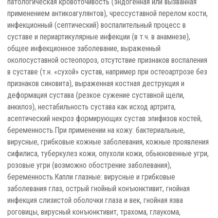
патологическая кровоточивость (эндогенная или вызванная
применением антикоагулянтов), чрессуставной перелом кости,
инфекционный (септический) воспалительный процесс в
суставе и периартикулярные инфекции (в т.ч. в анамнезе),
общее инфекционное заболевание, выраженный
околосуставной остеопороз, отсутствие признаков воспаления
в суставе (т.н. «сухой» сустав, например при остеоартрозе без
признаков синовита), выраженная костная деструкция и
деформация сустава (резкое сужение суставной щели,
анкилоз), нестабильность сустава как исход артрита,
асептический некроз формирующих сустав эпифизов костей,
беременность.При применении на кожу: бактериальные,
вирусные, грибковые кожные заболевания, кожные проявления
сифилиса, туберкулез кожи, опухоли кожи, обыкновенные угри,
розовые угри (возможно обострение заболевания),
беременность.Капли глазные: вирусные и грибковые
заболевания глаз, острый гнойный конъюнктивит, гнойная
инфекция слизистой оболочки глаза и век, гнойная язва
роговицы, вирусный конъюнктивит, трахома, глаукома,