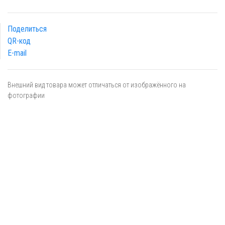
Поделиться
QR-код
E-mail
Внешний вид товара может отличаться от изображённого на
фотографии
Я даю
согласие
на обработку персональных данных в
соответствии с
политикой обработки персональных данных