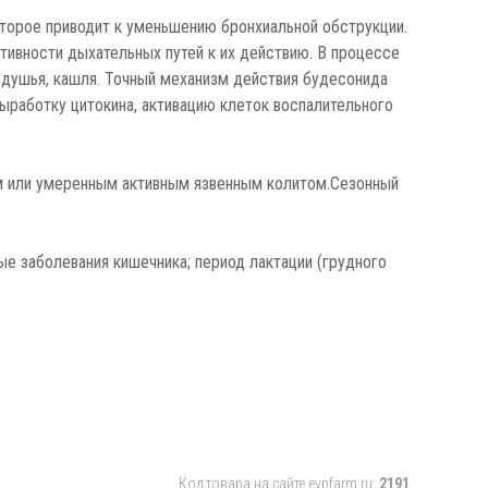
оторое приводит к уменьшению бронхиальной обструкции.
тивности дыхательных путей к их действию. В процессе
удушья, кашля. Точный механизм действия будесонида
ыработку цитокина, активацию клеток воспалительного
м или умеренным активным язвенным колитом.Сезонный
ые заболевания кишечника; период лактации (грудного
Код товара на сайте evpfarm.ru:
2191