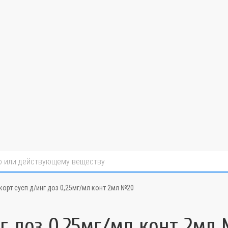
орт сусп д/инг доз 0,25мг/мл конт 2мл №20
г доз 0,25мг/мл конт 2мл