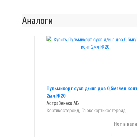
Аналоги
Пульмикорт сусп д/инг доз 0,5мг/мл кон
2мл №20
АстраЗенека АБ
Кортикостероид, Глюкокортикостероид
Нет в нал