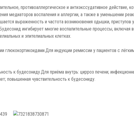
ительное, противоаллергическое и антиэкссудативное действие, к
ния медиаторов воспаления и аллергии, а также в уменьшении реак
ьшается выраженность и частота возникновения одышки, приступов 
. Будесонид ингибирует многие воспалительные процессы, включая в
елиальных и эпителиальных клетках.
и глюкокортикоидами.Для индукции ремиссии у пациентов с лёгки
ность к будесониду.Для приёма внутрь: цирроз печени; инфекционн
лет; повышенная чувствительность к будесониду.