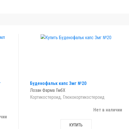
т
Буденофальк капс 3мг №20
Лозан Фарма ГмбХ
Кортикостероид, Глюкокортикостероид
Нет в наличии
ичии
КУПИТЬ