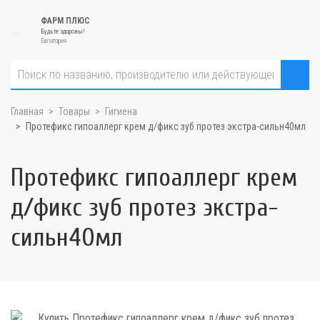
ФАРМ ПЛЮС
Будьте здоровы!
Евпатория
Главная
Товары
Гигиена
Протефикс гипоаллерг крем д/фикс зуб протез экстра-сильн40мл
Протефикс гипоаллерг крем
д/фикс зуб протез экстра-
сильн40мл