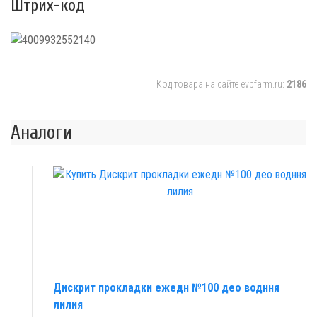
Штрих-код
Код товара на сайте evpfarm.ru:
2186
Аналоги
Дискрит прокладки ежедн №100 део водння
лилия