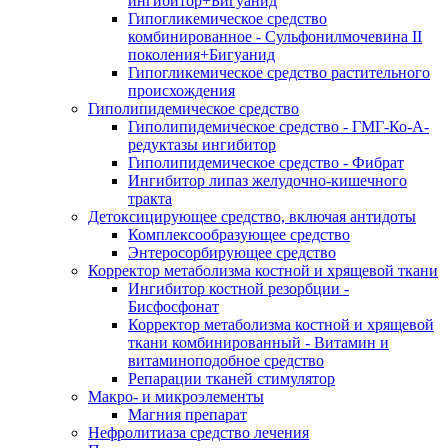
ингибитор+Бигуанид
Гипогликемическое средство
комбинированное - Сульфонилмочевина II
поколения+Бигуанид
Гипогликемическое средство растительного
происхождения
Гиполипидемическое средство
Гиполипидемическое средство - ГМГ-Ко-А-
редуктазы ингибитор
Гиполипидемическое средство - Фибрат
Ингибитор липаз желудочно-кишечного
тракта
Детоксицирующее средство, включая антидоты
Комплексообразующее средство
Энтеросорбирующее средство
Корректор метаболизма костной и хрящевой ткани
Ингибитор костной резорбции -
Бисфосфонат
Корректор метаболизма костной и хрящевой
ткани комбинированный - Витамин и
витаминоподобное средство
Репарации тканей стимулятор
Макро- и микроэлементы
Магния препарат
Нефролитиаза средство лечения