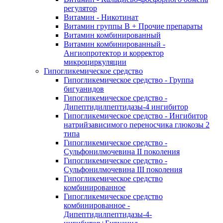
регулятор
Витамин - Никотинат
Витамин группы B + Прочие препараты
Витамин комбинированный
Витамин комбинированный -
Ангиопротектор и корректор
микроциркуляции
Гипогликемическое средство
Гипогликемическое средство - Группа
бигуанидов
Гипогликемическое средство -
Дипептидилпептидазы-4 ингибитор
Гипогликемическое средство - Ингибитор
натрийзависимого переносчика глюкозы 2
типа
Гипогликемическое средство -
Сульфонилмочевина II поколения
Гипогликемическое средство -
Сульфонилмочевина III поколения
Гипогликемическое средство
комбинированное
Гипогликемическое средство
комбинированное -
Дипептидилпептидазы-4-