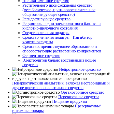
Поливитаминное средство
Растительного происхождения средство
(метаболическое, противовоспалительное,
общетонизирующее средство)
Регидратирующее средство
Регуляторы водно-электролитного баланса и
кислотно-щелочного состояния
Средство лечения подагры
Средство лечения подагры - Ингибитор
ксантиноксидазы
Средство, препятствующее образованию и
способствующие растворению конкрементов
Ферментное средство
Электролитов баланс восстанавливающее
средство
Нейротропное средство
Ненаркотический анальгетик, включая нестероидный и
другое противовоспалительное средство
Органотропное средство
Перевязочные средства
Пищевые продукты
Презервативы/
интимные товары