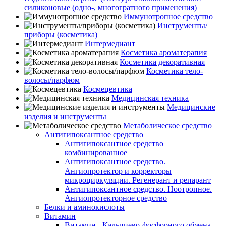
силиконовые (одно-, многогратного применения)
Иммунотропное средство
Инструменты/
приборы (косметика)
Интермедиант
Косметика ароматерапия
Косметика декоративная
Косметика тело-
волосы/парфюм
Космецевтика
Медицинская техника
Медицинские
изделия и инструменты
Метаболическое средство
Антигипоксантное средство
Антигипоксантное средство
комбинированное
Антигипоксантное средство.
Ангиопротектор и корректоры
микроциркуляции. Регенерант и репарант
Антигипоксантное средство. Ноотропное.
Ангиопротекторное средство
Белки и аминокислоты
Витамин
Витамин - Кальциево-фосфорного обмена