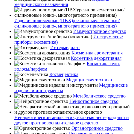
медицинского назначения
Изделия полимерные (ПВХ)/резиновые/латексные/
силиконовые (одно-, многогратного применения)
Иммунотропное средство
Инструменты/
приборы (косметика)
Интермедиант
Косметика ароматерапия
Косметика декоративная
Косметика тело-
волосы/парфюм
Космецевтика
Медицинская техника
Медицинские
изделия и инструменты
Метаболическое средство
Нейротропное средство
Ненаркотический анальгетик, включая нестероидный и
другое противовоспалительное средство
Органотропное средство
Перевязочные средства