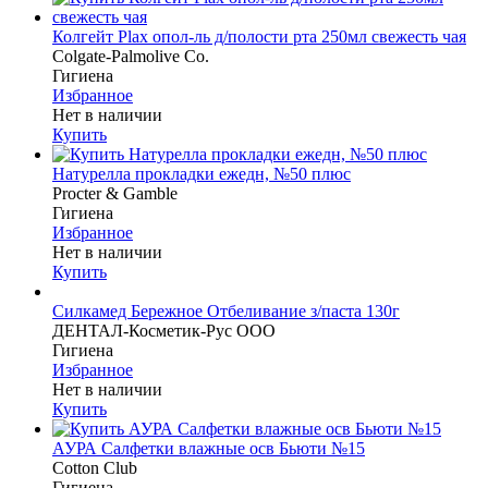
Колгейт Plax опол-ль д/полости рта 250мл свежесть чая
Colgate-Palmolive Co.
Гигиена
Избранное
Нет в наличии
Купить
Натурелла прокладки ежедн, №50 плюс
Procter & Gamble
Гигиена
Избранное
Нет в наличии
Купить
Силкамед Бережное Отбеливание з/паста 130г
ДЕНТАЛ-Косметик-Рус ООО
Гигиена
Избранное
Нет в наличии
Купить
АУРА Салфетки влажные осв Бьюти №15
Cotton Club
Гигиена