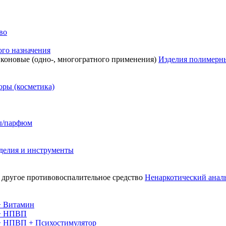
во
го назначения
Изделия полимерны
ры (косметика)
сы/парфюм
делия и инструменты
Ненаркотический аналь
+ Витамин
 + НПВП
 + НПВП + Психостимулятор