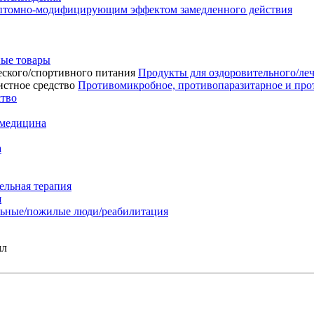
мптомно-модифицирующим эффектом замедленного действия
ые товары
Продукты для оздоровительного/ле
Противомикробное, противопаразитарное и про
ство
 медицина
а
ельная терапия
я
льные/пожилые люди/реабилитация