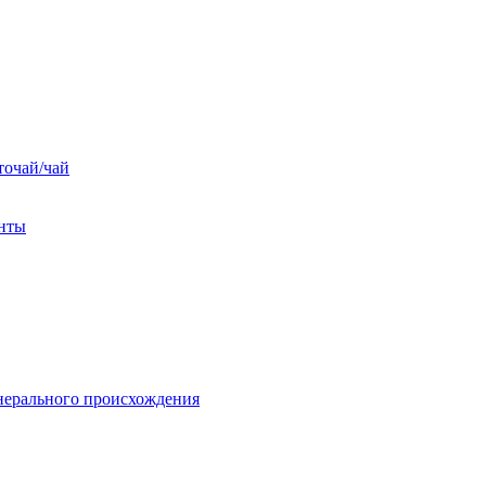
точай/чай
енты
нерального происхождения