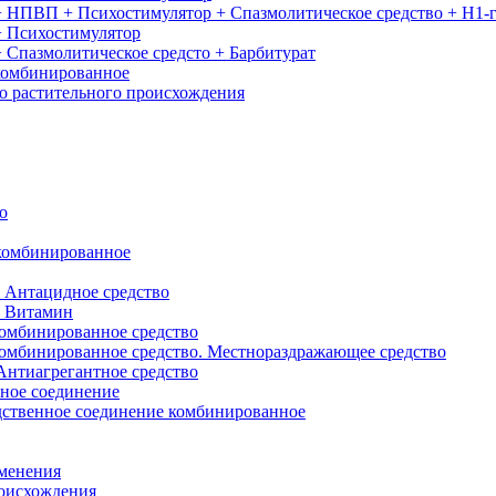
+ НПВП + Психостимулятор + Спазмолитическое средство + H1-
+ Психостимулятор
 Спазмолитическое средсто + Барбитурат
комбинированное
о растительного происхождения
о
комбинированное
 Антацидное средство
+ Витамин
омбинированное средство
омбинированное средство. Местнораздражающее средство
нтиагрегантное средство
ное соединение
дственное соединение комбинированное
именения
роисхождения