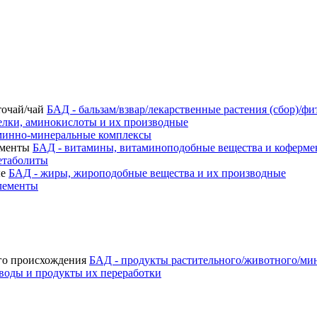
БАД - бальзам/взвар/лекарственные растения (сбор)/фи
елки, аминокислоты и их производные
минно-минеральные комплексы
БАД - витамины, витаминоподобные вещества и коферм
етаболиты
БАД - жиры, жироподобные вещества и их производные
лементы
БАД - продукты растительного/животного/ми
воды и продукты их переработки