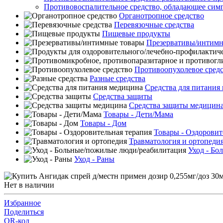
Противовоспалительное средство, обладающее си
Органотропное средство
Перевязочные средства
Пищевые продукты
Презервативы/интимн
Противоопухолевое сред
Разные средства
Средства для питания
Средства защиты
Средства защиты медицин
Товары - Дети/Мама
Товары - Дом
Товары - Оздоровит
Травматология и ортопеди
Уход - Бо
Уход - Раны
Нет в наличии
Избранное
Поделиться
QR-код