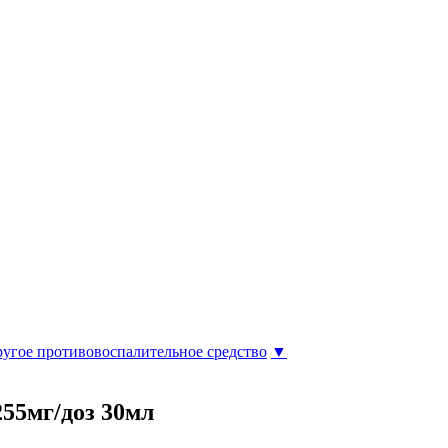
ругое противовоспалительное средство
▼
255мг/доз 30мл