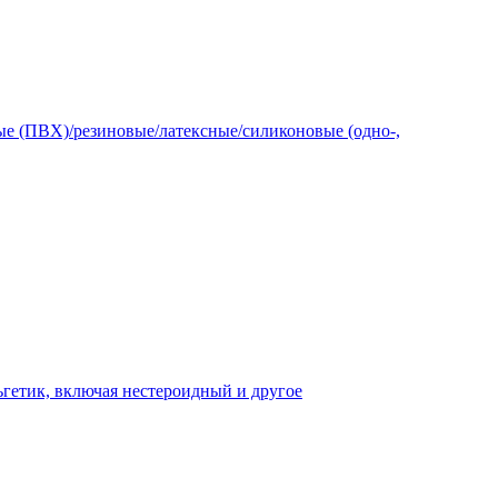
е (ПВХ)/резиновые/латексные/силиконовые (одно-,
гетик, включая нестероидный и другое