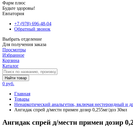
Фарм плюс
Будьте здоровы!
Евпатория
+7 (978) 696-48-04
Обратный звонок
Выбрать отделение
Для получения заказа
Просмотры
Избранное
Корзина
Каталог
Найти товар
0 руб.
Главная
Товары
Ненаркотический анальгетик, включая нестероидный и д
Ангидак спрей д/местн примен дозир 0,255мг/доз 30мл
Ангидак спрей д/местн примен дозир 0,