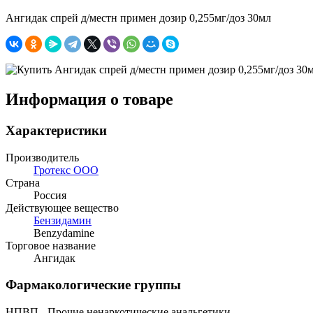
Ангидак спрей д/местн примен дозир 0,255мг/доз 30мл
Информация о товаре
Характеристики
Производитель
Гротекс ООО
Страна
Россия
Действующее вещество
Бензидамин
Benzydamine
Торговое название
Ангидак
Фармакологические группы
НПВП - Прочие ненаркотические анальгетики