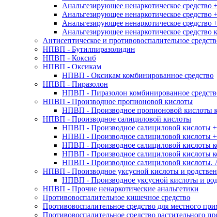
Анальгезирующее ненаркотическое средство 
Анальгезирующее ненаркотическое средство 
Анальгезирующее ненаркотическое средство +
Анальгезирующее ненаркотическое средство 
Антисептическое и противовоспалительное средств
НПВП - Бутилпиразолидин
НПВП - Коксиб
НПВП - Оксикам
НПВП - Оксикам комбинированное средство
НПВП - Пиразолон
НПВП - Пиразолон комбинированное средств
НПВП - Производное пропионовой кислоты
НПВП - Производное пропионовой кислоты 
НПВП - Производное салициловой кислоты
НПВП - Производное салициловой кислоты +
НПВП - Производное салициловой кислоты 
НПВП - Производное салициловой кислоты к
НПВП - Производное салициловой кислоты к
НПВП - Производное салициловой кислоты. А
НПВП - Производное уксусной кислоты и родствен
НПВП - Производное уксусной кислоты и ро
НПВП - Прочие ненаркотические анальгетики
Противовоспалительное кишечное средство
Противовоспалительное средство для местного пр
Противовоспалительное средство растительного п