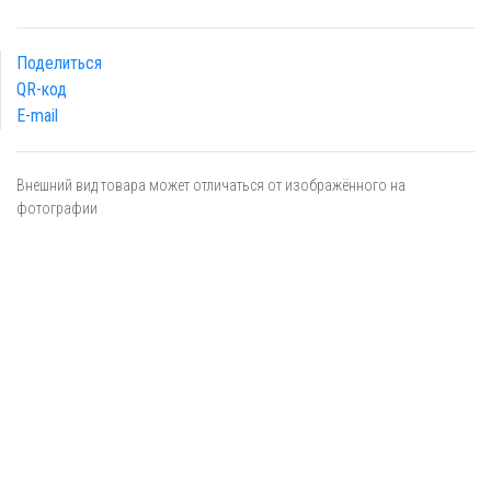
Поделиться
QR-код
E-mail
Внешний вид товара может отличаться от изображённого на
фотографии
Я даю
согласие
на обработку персональных данных в
соответствии с
политикой обработки персональных данных