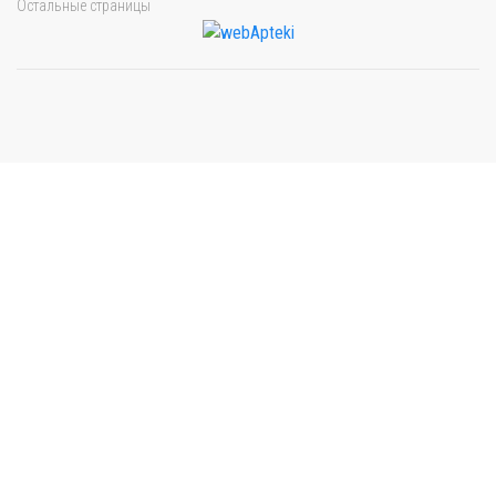
Остальные страницы
Мы будем показывать аптеки для вашего города
Выбор отделения для получения заказа
Рынок Универсам
г. Евпатория, пр. Победы 59В
Выбрать
с. Уютное
Сакский р-н, с. Уютное, ул. Евпаторийская 4А
Выбрать