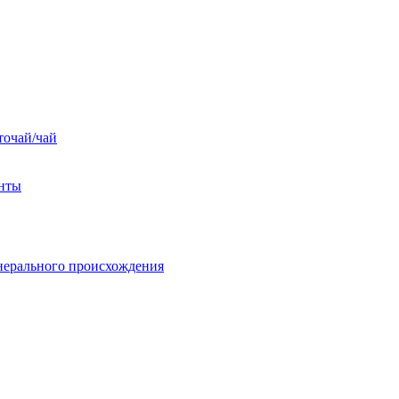
точай/чай
енты
нерального происхождения