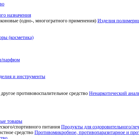
во
го назначения
Изделия полимерны
ры (косметика)
сы/парфюм
делия и инструменты
Ненаркотический аналь
ые товары
Продукты для оздоровительного/ле
Противомикробное, противопаразитарное и про
ство