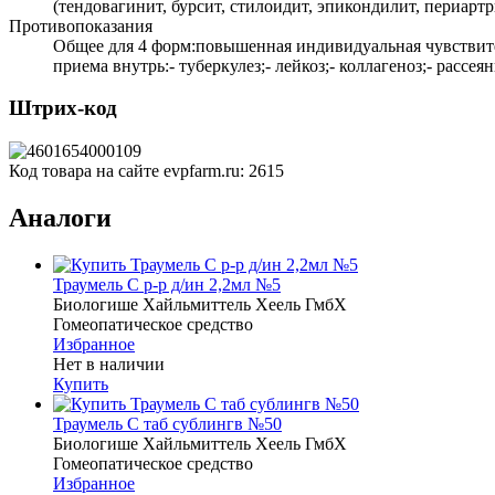
(тендовагинит, бурсит, стилоидит, эпикондилит, периартр
Противопоказания
Общее для 4 форм:повышенная индивидуальная чувствител
приема внутрь:- туберкулез;- лейкоз;- коллагеноз;- расс
Штрих-код
Код товара на сайте evpfarm.ru:
2615
Аналоги
Траумель С р-р д/ин 2,2мл №5
Биологише Хайльмиттель Хеель ГмбХ
Гомеопатическое средство
Избранное
Нет в наличии
Купить
Траумель С таб сублингв №50
Биологише Хайльмиттель Хеель ГмбХ
Гомеопатическое средство
Избранное