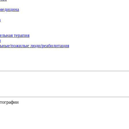
 медицина
а
ельная терапия
я
льные/пожилые люди/реабилитация
отографии