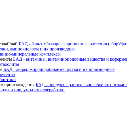
БАД - бальзам/взвар/лекарственные растения (сбор)/фи
елки, аминокислоты и их производные
минно-минеральные комплексы
БАД - витамины, витаминоподобные вещества и коферм
етаболиты
БАД - жиры, жироподобные вещества и их производные
лементы
ебиотики
БАД - продукты растительного/животного/ми
воды и продукты их переработки