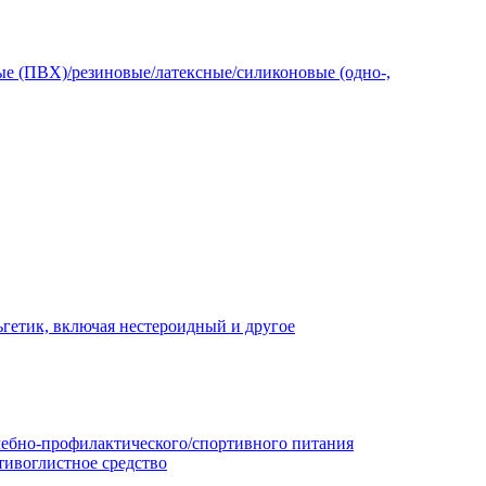
е (ПВХ)/резиновые/латексные/силиконовые (одно-,
гетик, включая нестероидный и другое
чебно-профилактического/спортивного питания
тивоглистное средство