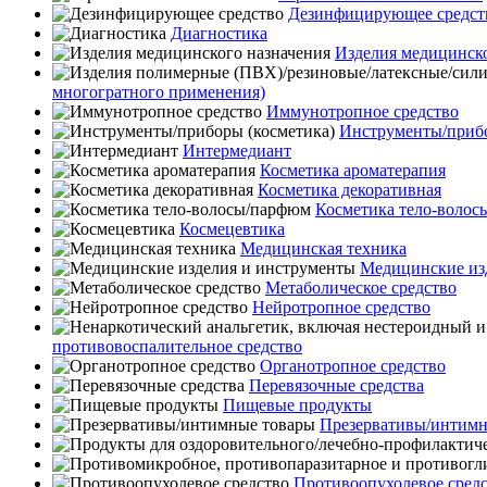
Дезинфицирующее средст
Диагностика
Изделия медицинско
многогратного применения)
Иммунотропное средство
Инструменты/прибо
Интермедиант
Косметика ароматерапия
Косметика декоративная
Косметика тело-воло
Космецевтика
Медицинская техника
Медицинские из
Метаболическое средство
Нейротропное средство
противовоспалительное средство
Органотропное средство
Перевязочные средства
Пищевые продукты
Презервативы/интимн
Противоопухолевое сред