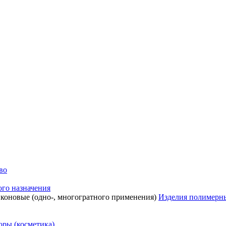
во
го назначения
Изделия полимерны
ры (косметика)