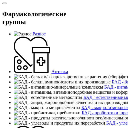
Фармакологические
группы
Разное
Аптечка
БАД - б
БАД - вита
БАД - естественные м
БАД - макро- и микроэ
БАД - пробиотики, пр
БАД - угле