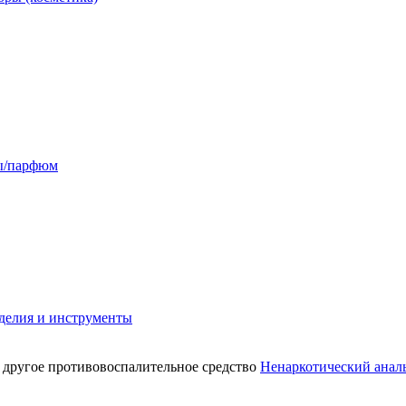
сы/парфюм
делия и инструменты
Ненаркотический аналь