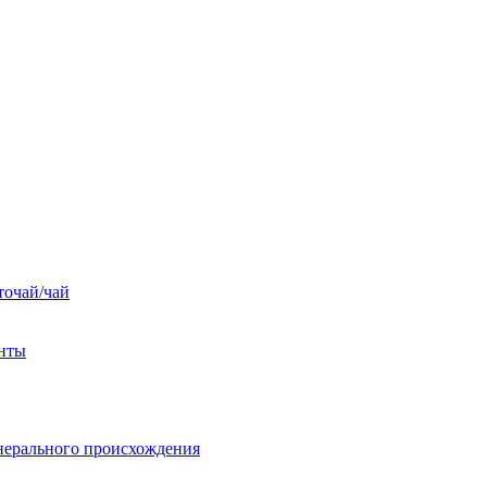
точай/чай
енты
нерального происхождения