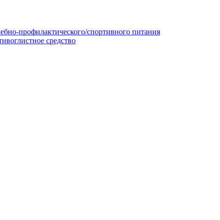
чебно-профилактического/спортивного питания
тивоглистное средство