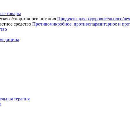
ые товары
Продукты для оздоровительного/ле
Противомикробное, противопаразитарное и про
ство
 медицина
ельная терапия
я