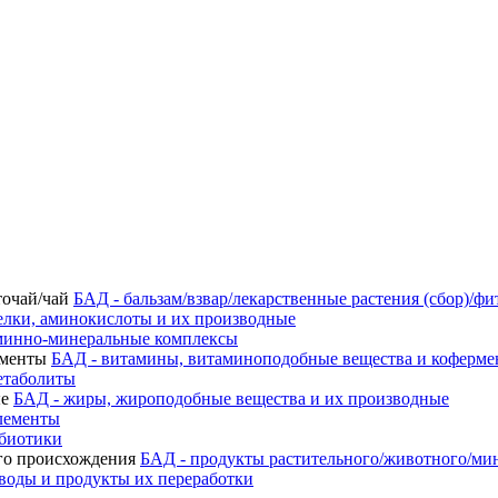
БАД - бальзам/взвар/лекарственные растения (сбор)/фи
елки, аминокислоты и их производные
минно-минеральные комплексы
БАД - витамины, витаминоподобные вещества и коферм
етаболиты
БАД - жиры, жироподобные вещества и их производные
лементы
ебиотики
БАД - продукты растительного/животного/ми
воды и продукты их переработки