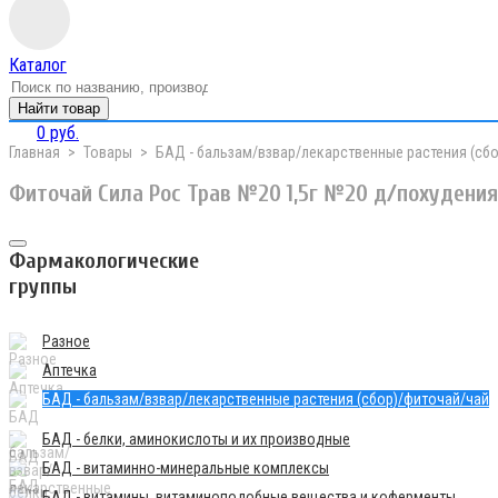
Каталог
Найти товар
0 руб.
Главная
Товары
БАД - бальзам/взвар/лекарственные растения (сб
Фиточай Сила Рос Трав №20 1,5г №20 д/похудения
Фармакологические
группы
Разное
Аптечка
БАД - бальзам/взвар/лекарственные растения (сбор)/фиточай/чай
БАД - белки, аминокислоты и их производные
БАД - витаминно-минеральные комплексы
БАД - витамины, витаминоподобные вещества и коферменты