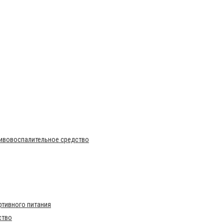
тивовоспалительное средство
тивного питания
ство