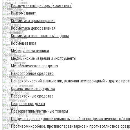
Инструменты/приборы (косметика)
Интермедиант
Косметика ароматерапия
Косметика декоративная
Косметика тело-волосы/парфюм
Космецевтика
Медицинская техника
Медицинские изделия и инструменты
Метаболическое средство
Нейротропное средство
Ненаркотический анальгетик, включая нестероидный и другое про
Органотропное средство
Перевязочные средства
Пищевые продукты
Презервативы/интимные товары
Продукты для оздоровительного/лечебно-профилактического/спор
Противомикробное, противопаразитарное и противоглистное сред