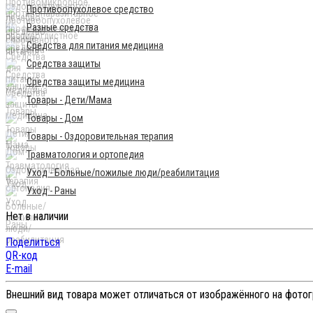
Противоопухолевое средство
Разные средства
Средства для питания медицина
Средства защиты
Средства защиты медицина
Товары - Дети/Мама
Товары - Дом
Товары - Оздоровительная терапия
Травматология и ортопедия
Уход - Больные/пожилые люди/реабилитация
Уход - Раны
Нет в наличии
Поделиться
QR-код
E-mail
Внешний вид товара может отличаться от изображённого на фото