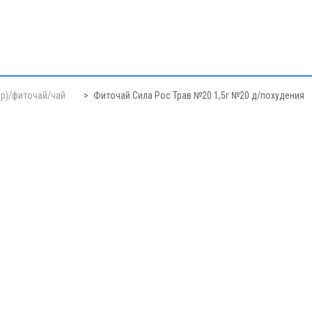
ор)/фиточай/чай
Фиточай Сила Рос Трав №20 1,5г №20 д/похудения