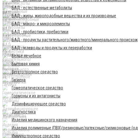
БАД - естественные метаболиты
БАД - жиры, жироподобные вещества и их производные
БАД - макро- и микроэлементы
БАД - пробиотики, пребиотики
БАД - продукты растительного/животного/минерального происхо
БАД - углеводы и продукты их переработки
Бельё лечебное
Бытовая химия
Вегетотропное средство
Гигиена
Гомеопатическое средство
Гормоны и их антагонисты
Дезинфицирующее средство
Диагностика
Изделия медицинского назначения
Изделия полимерные (ПВХ)/резиновые/латексные/силиконовые (одн
Иммунотропное средство