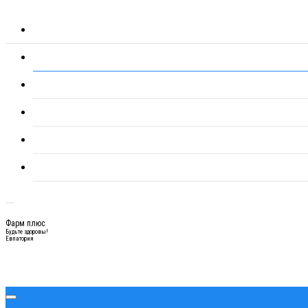
Фарм плюс
Будьте здоровы!
Евпатория