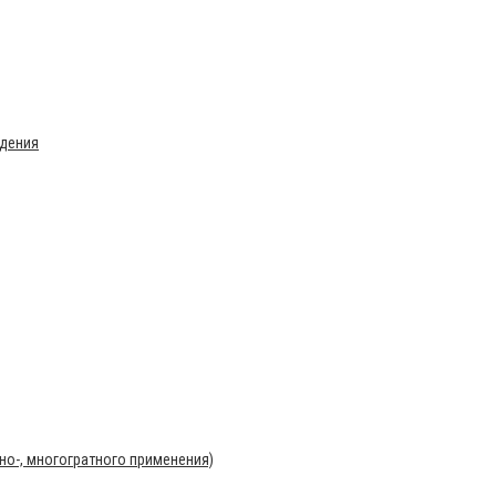
ждения
о-, многогратного применения)