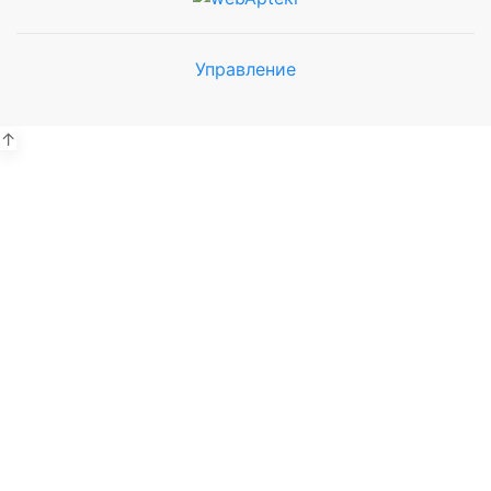
Управление
Мы будем
показывать аптеки для вашего
города
↑
Выбор отделения для
получения заказа
Рынок Универсам
г. Евпатория, пр. Победы 59В
Выбрать
с. Уютное