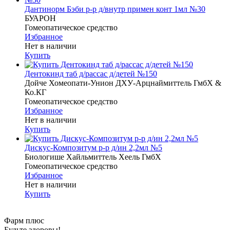
Дантинорм Бэби р-р д/внутр примен конт 1мл №30
БУАРОН
Гомеопатическое средство
Избранное
Нет в наличии
Купить
Дентокинд таб д/рассас д/детей №150
Дойче Хомеопати-Унион ДХУ-Арцнаймиттель ГмбХ &
Ко.КГ
Гомеопатическое средство
Избранное
Нет в наличии
Купить
Дискус-Композитум р-р д/ин 2,2мл №5
Биологише Хайльмиттель Хеель ГмбХ
Гомеопатическое средство
Избранное
Нет в наличии
Купить
Фарм плюс
Будьте здоровы!