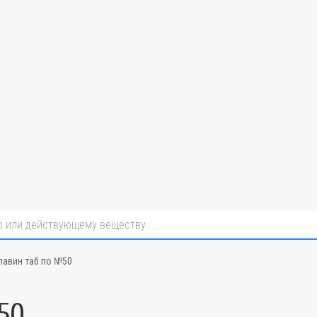
авин таб по №50
50