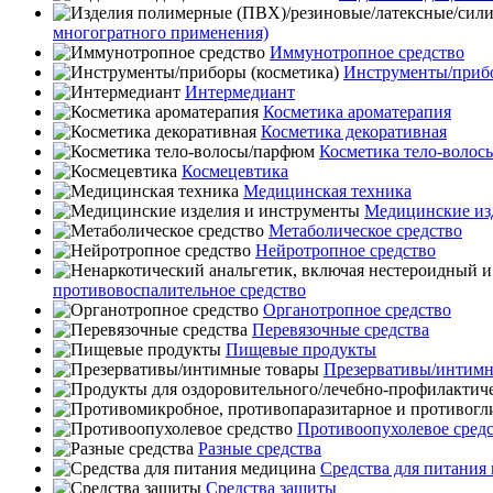
многогратного применения)
Иммунотропное средство
Инструменты/прибо
Интермедиант
Косметика ароматерапия
Косметика декоративная
Косметика тело-воло
Космецевтика
Медицинская техника
Медицинские из
Метаболическое средство
Нейротропное средство
противовоспалительное средство
Органотропное средство
Перевязочные средства
Пищевые продукты
Презервативы/интимн
Противоопухолевое сред
Разные средства
Средства для питания
Средства защиты