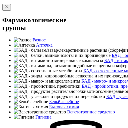
Фармакологические
группы
Разное
Аптечка
БАД - б
БАД - вита
БАД - естественные м
БАД - макро- и микроэ
БАД - пробиотики, пр
БАД - угле
Бельё лечебное
Бытовая химия
Вегетотропное средство
Гигиена