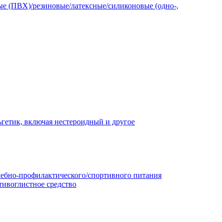
е (ПВХ)/резиновые/латексные/силиконовые (одно-,
гетик, включая нестероидный и другое
чебно-профилактического/спортивного питания
тивоглистное средство