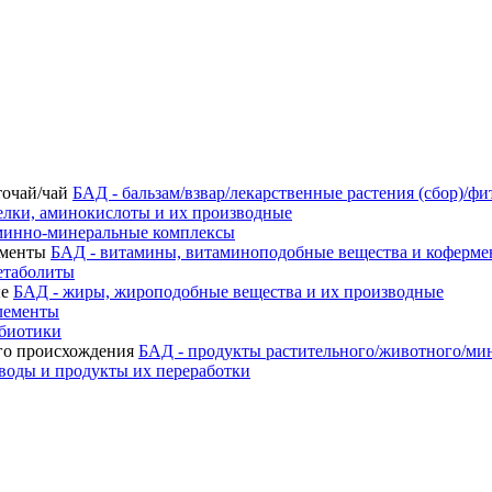
БАД - бальзам/взвар/лекарственные растения (сбор)/фи
елки, аминокислоты и их производные
минно-минеральные комплексы
БАД - витамины, витаминоподобные вещества и коферм
етаболиты
БАД - жиры, жироподобные вещества и их производные
лементы
ебиотики
БАД - продукты растительного/животного/ми
воды и продукты их переработки