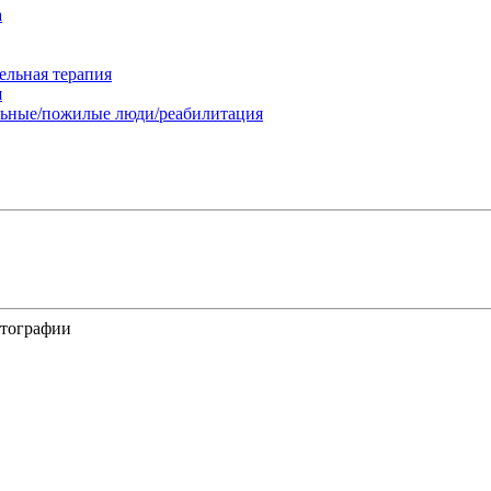
а
ельная терапия
я
льные/пожилые люди/реабилитация
отографии