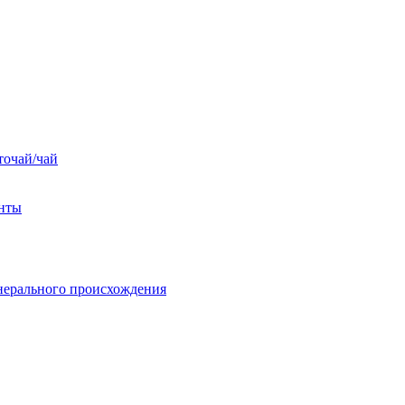
точай/чай
енты
нерального происхождения