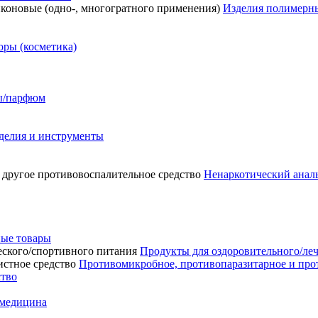
Изделия полимерны
ры (косметика)
сы/парфюм
делия и инструменты
Ненаркотический аналь
ые товары
Продукты для оздоровительного/ле
Противомикробное, противопаразитарное и про
ство
 медицина