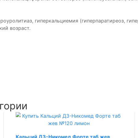
фроуролитиаз, гиперкальциемия (гиперпаратиреоз, гипе
кий возраст.
гории
Кальций Д3-Никомед Форте таб жев