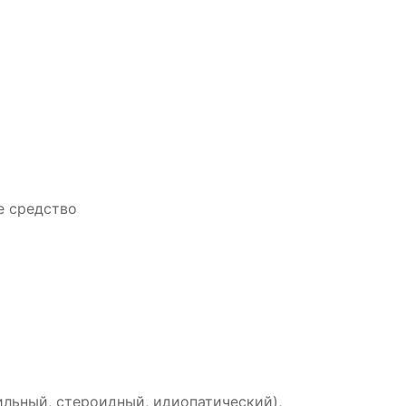
е средство
ильный, стероидный, идиопатический),