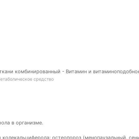
ткани комбинированный - Витамин и витаминоподобно
Метаболическое средство
ола в организме.
 колекальциферола: остеопороз (менопаузальный, сен