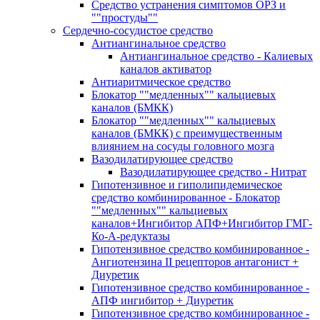
Средство устранения симптомов ОРЗ и
""простуды""
Сердечно-сосудистое средство
Антиангинальное средство
Антиангинальное средство - Калиевых
каналов активатор
Антиаритмическое средство
Блокатор ""медленных"" кальциевых
каналов (БМКК)
Блокатор ""медленных"" кальциевых
каналов (БМКК) с преимущественным
влиянием на сосуды головного мозга
Вазодилатирующее средство
Вазодилатирующее средство - Нитрат
Гипотензивное и гиполипидемическое
средство комбинированное - Блокатор
""медленных"" кальциевых
каналов+Ингибитор АПФ+Ингибитор ГМГ-
Ко-А-редуктазы
Гипотензивное средство комбинированное -
Ангиотензина II рецепторов антагонист +
Диуретик
Гипотензивное средство комбинированное -
АПФ ингибитор + Диуретик
Гипотензивное средство комбинированное -