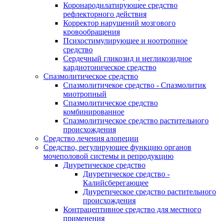
Коронародилатирующее средство
рефлекторного действия
Корректор нарушений мозгового
кровообращения
Психостимулирующее и ноотропное
средство
Сердечный гликозид и негликозидное
кардиотоническое средство
Спазмолитическое средство
Спазмолитичекое средство - Спазмолитик
миотропный
Спазмолитическое средство
комбинированное
Спазмолитическое средство растительного
происхождения
Средство лечения алопеции
Средство, регулирующее функцию органов
мочеполовой системы и репродукцию
Диуретическое средство
Диуретическое средство -
Калийсберегающее
Диуретическое средство растительного
происхождения
Контрацептивное средство для местного
применения