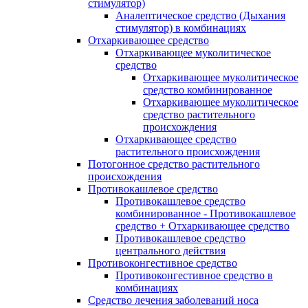
стимулятор)
Аналептическое средство (Дыхания
стимулятор) в комбинациях
Отхаркивающее средство
Отхаркивающее муколитическое
средство
Отхаркивающее муколитическое
средство комбинированное
Отхаркивающее муколитическое
средство растительного
происхождения
Отхаркивающее средство
растительного происхождения
Потогонное средство растительного
происхождения
Противокашлевое средство
Противокашлевое средство
комбинированное - Противокашлевое
средство + Отхаркивающее средство
Противокашлевое средство
центрального действия
Противоконгестивное средство
Противоконгестивное средство в
комбинациях
Средство лечения заболеваний носа