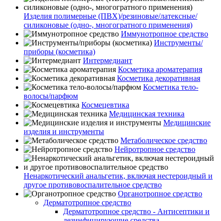
Изделия полимерные (ПВХ)/резиновые/латексные/
силиконовые (одно-, многогратного применения)
Иммунотропное средство
Инструменты/
приборы (косметика)
Интермедиант
Косметика ароматерапия
Косметика декоративная
Косметика тело-
волосы/парфюм
Космецевтика
Медицинская техника
Медицинские
изделия и инструменты
Метаболическое средство
Нейротропное средство
Ненаркотический анальгетик, включая нестероидный и
другое противовоспалительное средство
Органотропное средство
Дерматотропное средство
Дерматотропное средство - Антисептики и
дезинфицирующие средства