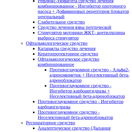
Рефлюкс-эзофагита средство лечения
комбинированное - Ингибитор протонного
насоса + Дофаминовых рецепторов блокатор
центральный
Слабительное средство
Средство лечения язвы пептической
Стимулятор моторики ЖКТ- ацетилхолина
выброса стимулятор
Офтальмологическое средство
Катаракты средство лечения
Кератопротекторное средство
Офтальмологическое средство
комбинированное
Противоглаукомное средство - Альфа2-
адреномиметик + Неселективный бета-
адреноблокатор
Противоглаукомное средство -
Ингибитор карбоангидразы +
Неселективный бета-адреноблокатор
Противоглаукомное средство - Ингибитор
карбоангидразы
Противоглаукомное средство -
Неселективный бета-адреноблокатор
Респираторное средство
Аналептическое средство (Дыхания