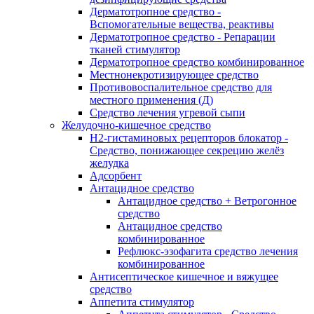
Дерматотропное средство -
Вспомогательные вещества, реактивы
Дерматотропное средство - Репарации
тканей стимулятор
Дерматотропное средство комбинированное
Местнонекротизирующее средство
Противовоспалительное средство для
местного применения (Д)
Средство лечения угревой сыпи
Желудочно-кишечное средство
H2-гистаминовых рецепторов блокатор -
Средство, понижающее секрецию желёз
желудка
Адсорбент
Антацидное средство
Антацидное средство + Ветрогонное
средство
Антацидное средство
комбинированное
Рефлюкс-эзофагита средство лечения
комбинированное
Антисептическое кишечное и вяжущее
средство
Аппетита стимулятор