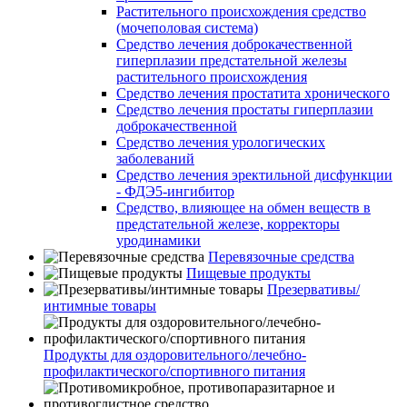
Растительного происхождения средство
(мочеполовая система)
Средство лечения доброкачественной
гиперплазии предстательной железы
растительного происхождения
Средство лечения простатита хронического
Средство лечения простаты гиперплазии
доброкачественной
Средство лечения урологических
заболеваний
Средство лечения эректильной дисфункции
- ФДЭ5-ингибитор
Средство, влияющее на обмен веществ в
предстательной железе, корректоры
уродинамики
Перевязочные средства
Пищевые продукты
Презервативы/
интимные товары
Продукты для оздоровительного/лечебно-
профилактического/спортивного питания