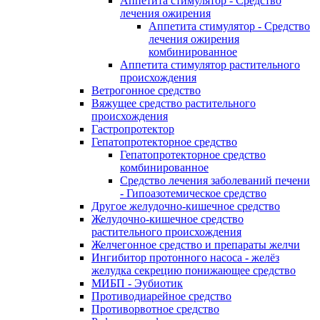
Аппетита стимулятор - Средство
лечения ожирения
Аппетита стимулятор - Средство
лечения ожирения
комбинированное
Аппетита стимулятор растительного
происхождения
Ветрогонное средство
Вяжущее средство растительного
происхождения
Гастропротектор
Гепатопротекторное средство
Гепатопротекторное средство
комбинированное
Средство лечения заболеваний печени
- Гипоазотемическое средство
Другое желудочно-кишечное средство
Желудочно-кишечное средство
растительного происхождения
Желчегонное средство и препараты желчи
Ингибитор протонного насоса - желёз
желудка секрецию понижающее средство
МИБП - Эубиотик
Противодиарейное средство
Противорвотное средство