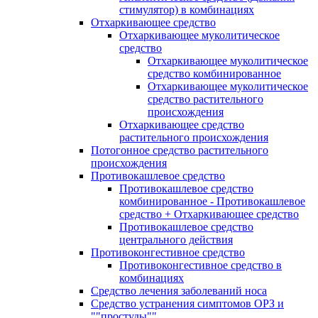
стимулятор) в комбинациях
Отхаркивающее средство
Отхаркивающее муколитическое
средство
Отхаркивающее муколитическое
средство комбинированное
Отхаркивающее муколитическое
средство растительного
происхождения
Отхаркивающее средство
растительного происхождения
Потогонное средство растительного
происхождения
Противокашлевое средство
Противокашлевое средство
комбинированное - Противокашлевое
средство + Отхаркивающее средство
Противокашлевое средство
центрального действия
Противоконгестивное средство
Противоконгестивное средство в
комбинациях
Средство лечения заболеваний носа
Средство устранения симптомов ОРЗ и
""простуды""