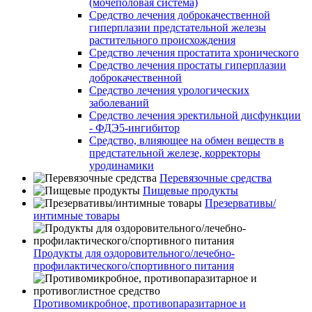
(мочеполовая система)
Средство лечения доброкачественной
гиперплазии предстательной железы
растительного происхождения
Средство лечения простатита хронического
Средство лечения простаты гиперплазии
доброкачественной
Средство лечения урологических
заболеваний
Средство лечения эректильной дисфункции
- ФДЭ5-ингибитор
Средство, влияющее на обмен веществ в
предстательной железе, корректоры
уродинамики
Перевязочные средства
Пищевые продукты
Презервативы/
интимные товары
Продукты для оздоровительного/лечебно-
профилактического/спортивного питания
Противомикробное, противопаразитарное и