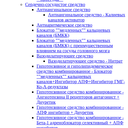
Сердечно-сосудистое средство
Антиангинальное средство
Антиангинальное средство - Калиевых
каналов активатор
Антиаритмическое средство
Блокатор ""медленных"" кальциевых
каналов (БМКК)
Блокатор ""медленных"" кальциевых
каналов (БМКК) с преимущественным
влиянием на сосуды головного мозга
Вазодилатирующее средство
Вазодилатирующее средство - Нитрат
Гипотензивное и гиполипидемическое
средство комбинированное - Блокатор
""медленных"" кальциевых
каналов+Ингибитор АПФ+Ингибитор ГМГ-
Ко-А-редуктазы
Гипотензивное средство комбинированное -
Ангиотензина II рецепторов антагонист +
Диуретик
Гипотензивное средство комбинированное -
АПФ ингибитор + Диуретик
Гипотензивное средство комбинированное -
Бета-1 адреноблокатор селективный + АПФ
ингибитор