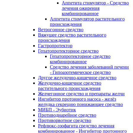
Аппетита стимулятор - Средство
лечения ожирения
комбинированное
Аппетита стимулятор растительного
происхождения
Ветрогонное средство
Вяжущее средство растительного
происхождения
Гастропротектор
Гепатопротекторное средство
Гепатопротекторное средство
комбинированное
Средство лечения заболеваний печени
- Гипоазотемическое средство
Другое желудочно-кишечное средство
Желудочно-кишечное средство
растительного происхождения
Желчегонное средство и препараты желчи
Ингибитор протонного насоса - желёз
желудка секрецию понижающее средство
МИБП - Эубиотик
Противодиарейное средство
Противорвотное средство
Рефлюкс-эзофагита средство лечения
комбинированное - Ингибитор протонного