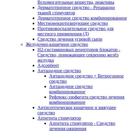
Вспомогательные вещества, реактивы
Дерматотропное средство - Репарации
тканей стимулятор
Дерматотропное средство комбинированное
Местнонекротизирующее средство
Противовоспалительное средство для
местного применения (Д)
Средство лечения угревой сыпи
Желудочно-кишечное средство
H2-гистаминовых рецепторов блокатор -
Средство, понижающее секрецию желёз
желудка
Адсорбент
Антацидное средство
Антацидное средство + Ветрогонное
средство
Антацидное средство
комбинированное
Рефлюкс-эзофагита средство лечения
комбинированное
Антисептическое кишечное и вяжущее
средство
Аппетита стимулятор
Аппетита стимулятор - Средство
лечения ожирения