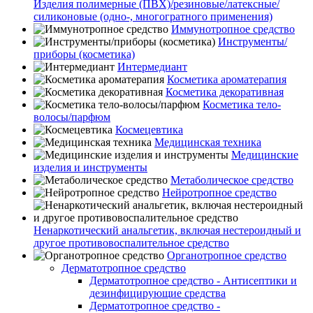
Изделия полимерные (ПВХ)/резиновые/латексные/
силиконовые (одно-, многогратного применения)
Иммунотропное средство
Инструменты/
приборы (косметика)
Интермедиант
Косметика ароматерапия
Косметика декоративная
Косметика тело-
волосы/парфюм
Космецевтика
Медицинская техника
Медицинские
изделия и инструменты
Метаболическое средство
Нейротропное средство
Ненаркотический анальгетик, включая нестероидный и
другое противовоспалительное средство
Органотропное средство
Дерматотропное средство
Дерматотропное средство - Антисептики и
дезинфицирующие средства
Дерматотропное средство -