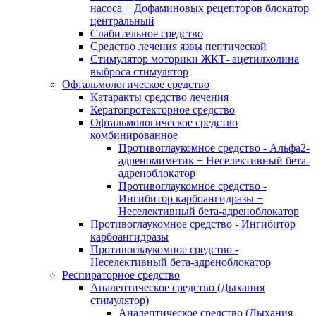
насоса + Дофаминовых рецепторов блокатор
центральный
Слабительное средство
Средство лечения язвы пептической
Стимулятор моторики ЖКТ- ацетилхолина
выброса стимулятор
Офтальмологическое средство
Катаракты средство лечения
Кератопротекторное средство
Офтальмологическое средство
комбинированное
Противоглаукомное средство - Альфа2-
адреномиметик + Неселективный бета-
адреноблокатор
Противоглаукомное средство -
Ингибитор карбоангидразы +
Неселективный бета-адреноблокатор
Противоглаукомное средство - Ингибитор
карбоангидразы
Противоглаукомное средство -
Неселективный бета-адреноблокатор
Респираторное средство
Аналептическое средство (Дыхания
стимулятор)
Аналептическое средство (Дыхания