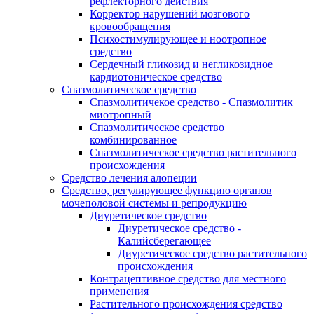
рефлекторного действия
Корректор нарушений мозгового
кровообращения
Психостимулирующее и ноотропное
средство
Сердечный гликозид и негликозидное
кардиотоническое средство
Спазмолитическое средство
Спазмолитичекое средство - Спазмолитик
миотропный
Спазмолитическое средство
комбинированное
Спазмолитическое средство растительного
происхождения
Средство лечения алопеции
Средство, регулирующее функцию органов
мочеполовой системы и репродукцию
Диуретическое средство
Диуретическое средство -
Калийсберегающее
Диуретическое средство растительного
происхождения
Контрацептивное средство для местного
применения
Растительного происхождения средство