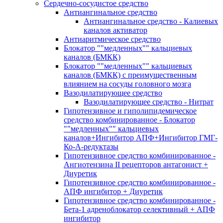
Сердечно-сосудистое средство
Антиангинальное средство
Антиангинальное средство - Калиевых
каналов активатор
Антиаритмическое средство
Блокатор ""медленных"" кальциевых
каналов (БМКК)
Блокатор ""медленных"" кальциевых
каналов (БМКК) с преимущественным
влиянием на сосуды головного мозга
Вазодилатирующее средство
Вазодилатирующее средство - Нитрат
Гипотензивное и гиполипидемическое
средство комбинированное - Блокатор
""медленных"" кальциевых
каналов+Ингибитор АПФ+Ингибитор ГМГ-
Ко-А-редуктазы
Гипотензивное средство комбинированное -
Ангиотензина II рецепторов антагонист +
Диуретик
Гипотензивное средство комбинированное -
АПФ ингибитор + Диуретик
Гипотензивное средство комбинированное -
Бета-1 адреноблокатор селективный + АПФ
ингибитор