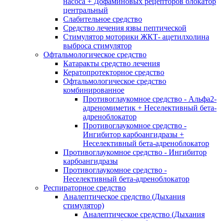
насоса + Дофаминовых рецепторов блокатор
центральный
Слабительное средство
Средство лечения язвы пептической
Стимулятор моторики ЖКТ- ацетилхолина
выброса стимулятор
Офтальмологическое средство
Катаракты средство лечения
Кератопротекторное средство
Офтальмологическое средство
комбинированное
Противоглаукомное средство - Альфа2-
адреномиметик + Неселективный бета-
адреноблокатор
Противоглаукомное средство -
Ингибитор карбоангидразы +
Неселективный бета-адреноблокатор
Противоглаукомное средство - Ингибитор
карбоангидразы
Противоглаукомное средство -
Неселективный бета-адреноблокатор
Респираторное средство
Аналептическое средство (Дыхания
стимулятор)
Аналептическое средство (Дыхания