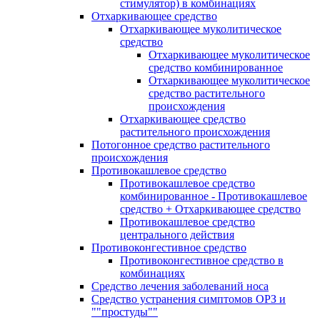
стимулятор) в комбинациях
Отхаркивающее средство
Отхаркивающее муколитическое
средство
Отхаркивающее муколитическое
средство комбинированное
Отхаркивающее муколитическое
средство растительного
происхождения
Отхаркивающее средство
растительного происхождения
Потогонное средство растительного
происхождения
Противокашлевое средство
Противокашлевое средство
комбинированное - Противокашлевое
средство + Отхаркивающее средство
Противокашлевое средство
центрального действия
Противоконгестивное средство
Противоконгестивное средство в
комбинациях
Средство лечения заболеваний носа
Средство устранения симптомов ОРЗ и
""простуды""