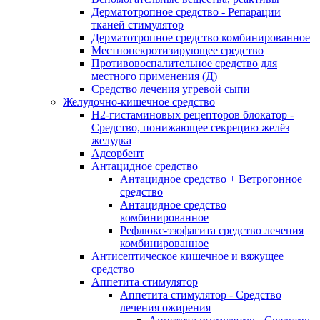
Дерматотропное средство - Репарации
тканей стимулятор
Дерматотропное средство комбинированное
Местнонекротизирующее средство
Противовоспалительное средство для
местного применения (Д)
Средство лечения угревой сыпи
Желудочно-кишечное средство
H2-гистаминовых рецепторов блокатор -
Средство, понижающее секрецию желёз
желудка
Адсорбент
Антацидное средство
Антацидное средство + Ветрогонное
средство
Антацидное средство
комбинированное
Рефлюкс-эзофагита средство лечения
комбинированное
Антисептическое кишечное и вяжущее
средство
Аппетита стимулятор
Аппетита стимулятор - Средство
лечения ожирения