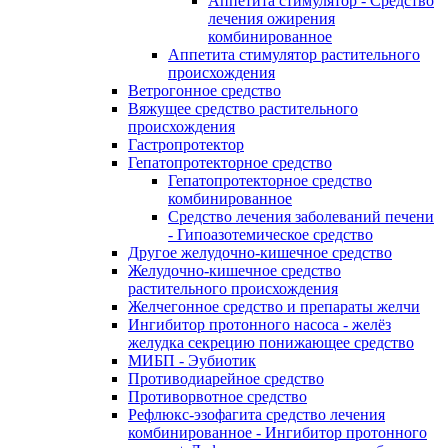
Аппетита стимулятор - Средство
лечения ожирения
комбинированное
Аппетита стимулятор растительного
происхождения
Ветрогонное средство
Вяжущее средство растительного
происхождения
Гастропротектор
Гепатопротекторное средство
Гепатопротекторное средство
комбинированное
Средство лечения заболеваний печени
- Гипоазотемическое средство
Другое желудочно-кишечное средство
Желудочно-кишечное средство
растительного происхождения
Желчегонное средство и препараты желчи
Ингибитор протонного насоса - желёз
желудка секрецию понижающее средство
МИБП - Эубиотик
Противодиарейное средство
Противорвотное средство
Рефлюкс-эзофагита средство лечения
комбинированное - Ингибитор протонного