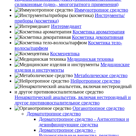
силиконовые (одно-, многогратного применения)
Иммунотропное средство
Инструменты/
приборы (косметика)
Интермедиант
Косметика ароматерапия
Косметика декоративная
Косметика тело-
волосы/парфюм
Космецевтика
Медицинская техника
Медицинские
изделия и инструменты
Метаболическое средство
Нейротропное средство
Ненаркотический анальгетик, включая нестероидный и
другое противовоспалительное средство
Органотропное средство
Дерматотропное средство
Дерматотропное средство - Антисептики и
дезинфицирующие средства
Дерматотропное средство -
Вспомогательные вещества, реактивы