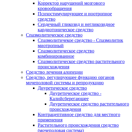
Корректор нарушений мозгового
кровообращения
Психостимулирующее и ноотропное
средство
Сердечный гликозид и негликозидное
кардиотоническое средство
Спазмолитическое средство
Спазмолитичекое средство - Спазмолитик
миотропный
Спазмолитическое средство
комбинированное
Спазмолитическое средство растительного
происхождения
Средство лечения алопеции
Средство, регулирующее функцию органов
мочеполовой системы и репродукцию
Диуретическое средство
Диуретическое средство -
Калийсберегающее
Диуретическое средство растительного
происхождения
Контрацептивное средство для местного
применения
Растительного происхождения средство
(мочеполовая система)