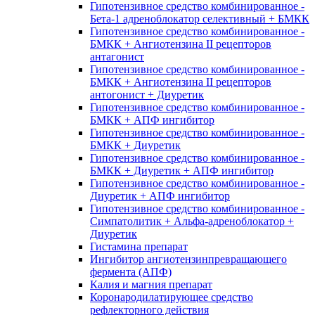
Гипотензивное средство комбинированное -
Бета-1 адреноблокатор селективный + БМКК
Гипотензивное средство комбинированное -
БМКК + Ангиотензина II рецепторов
антагонист
Гипотензивное средство комбинированное -
БМКК + Ангиотензина II рецепторов
антогонист + Диуретик
Гипотензивное средство комбинированное -
БМКК + АПФ ингибитор
Гипотензивное средство комбинированное -
БМКК + Диуретик
Гипотензивное средство комбинированное -
БМКК + Диуретик + АПФ ингибитор
Гипотензивное средство комбинированное -
Диуретик + АПФ ингибитор
Гипотензивное средство комбинированное -
Симпатолитик + Альфа-адреноблокатор +
Диуретик
Гистамина препарат
Ингибитор ангиотензинпревращающего
фермента (АПФ)
Калия и магния препарат
Коронародилатирующее средство
рефлекторного действия