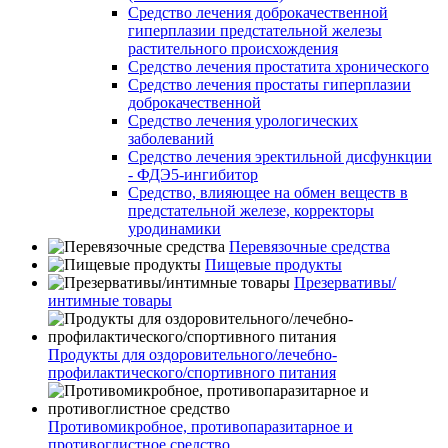
Средство лечения доброкачественной
гиперплазии предстательной железы
растительного происхождения
Средство лечения простатита хронического
Средство лечения простаты гиперплазии
доброкачественной
Средство лечения урологических
заболеваний
Средство лечения эректильной дисфункции
- ФДЭ5-ингибитор
Средство, влияющее на обмен веществ в
предстательной железе, корректоры
уродинамики
Перевязочные средства
Пищевые продукты
Презервативы/
интимные товары
Продукты для оздоровительного/лечебно-
профилактического/спортивного питания
Противомикробное, противопаразитарное и
противоглистное средство