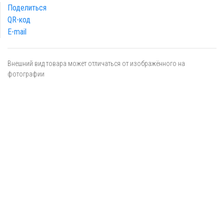
Поделиться
QR-код
E-mail
Внешний вид товара может отличаться от изображённого на
фотографии
Я даю
согласие
на обработку персональных данных в
соответствии с
политикой обработки персональных данных
ОТПРАВИТЬ