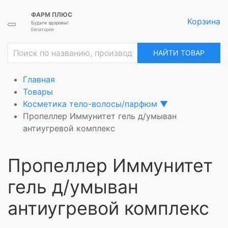
ФАРМ ПЛЮС
Корзина
Будьте здоровы!
Евпатория
ие
НАЙТИ ТОВАР
Главная
Товары
Косметика тело-волосы/парфюм
▼
Пропеллер Иммунитет гель д/умыван
антиугревой комплекс
Пропеллер Иммунитет
гель д/умыван
антиугревой комплекс