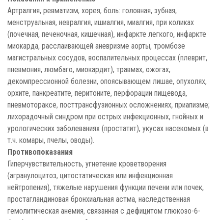
Артралгия, ревматизм, хорея, боль: головная, зубная,
менструальная, невралгия, ишиалгия, миалгия, при коликах
(почечная, печеночная, кишечная), инфаркте легкого, инфаркте
миокарда, расслаивающей аневризме аорты, тромбозе
магистральных сосудов, воспалительных процессах (плеврит,
пневмония, люмбаго, миокардит), травмах, ожогах,
декомпрессионной болезни, опоясывающем лишае, опухолях,
орхите, панкреатите, перитоните, перфорации пищевода,
пневмотораксе, посттрансфузионных осложнениях, приапизме;
лихорадочный синдром при острых инфекционных, гнойных и
урологических заболеваниях (простатит), укусах насекомых (в
т.ч. комары, пчелы, оводы).
Противопоказания
Гиперчувствительность, угнетение кроветворения
(агранулоцитоз, цитостатическая или инфекционная
нейтропения), тяжелые нарушения функции печени или почек,
простагландиновая бронхиальная астма, наследственная
гемолитическая анемия, связанная с дефицитом глюкозо-6-