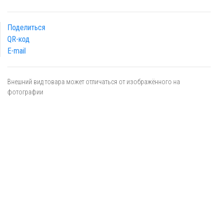
Поделиться
QR-код
E-mail
Внешний вид товара может отличаться от изображённого на
фотографии
Я даю
согласие
на обработку персональных данных в
соответствии с
политикой обработки персональных данных