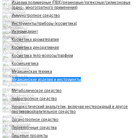
Изделия полимерные (ПВХ)/резиновые/латексные/силиконовые
(одно-, многогратного применения)
Иммунотропное средство
Инструменты/приборы (косметика)
Интермедиант
Косметика ароматерапия
Косметика декоративная
Косметика тело-волосы/парфюм
Космецевтика
Медицинская техника
Медицинские изделия и инструменты
Метаболическое средство
Нейротропное средство
Ненаркотический анальгетик, включая нестероидный и другое
противовоспалительное средство
Органотропное средство
Перевязочные средства
Пищевые продукты