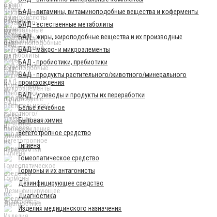
БАД - витамины, витаминоподобные вещества и коферменты
БАД - естественные метаболиты
БАД - жиры, жироподобные вещества и их производные
БАД - макро- и микроэлементы
БАД - пробиотики, пребиотики
БАД - продукты растительного/животного/минерального
происхождения
БАД - углеводы и продукты их переработки
Бельё лечебное
Бытовая химия
Вегетотропное средство
Гигиена
Гомеопатическое средство
Гормоны и их антагонисты
Дезинфицирующее средство
Диагностика
Изделия медицинского назначения