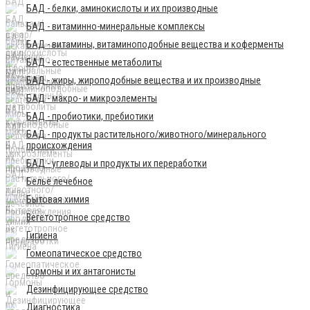
БАД - белки, аминокислоты и их производные
БАД - витаминно-минеральные комплексы
БАД - витамины, витаминоподобные вещества и коферменты
БАД - естественные метаболиты
БАД - жиры, жироподобные вещества и их производные
БАД - макро- и микроэлементы
БАД - пробиотики, пребиотики
БАД - продукты растительного/животного/минерального
происхождения
БАД - углеводы и продукты их переработки
Бельё лечебное
Бытовая химия
Вегетотропное средство
Гигиена
Гомеопатическое средство
Гормоны и их антагонисты
Дезинфицирующее средство
Диагностика