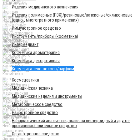
Изделия медицинского назначения
Изделия полимерные (ПВХ)/резиновые/латексные/силиконовые
(одно-, многогратного применения)
Иммунотропное средство
Инструменты/приборы (косметика)
Интермедиант
Косметика ароматерапия
Косметика декоративная
Косметика тело-волосы/парфюм
Космецевтика
Медицинская техника
Медицинские изделия и инструменты
Метаболическое средство
Нейротропное средство
Ненаркотический анальгетик, включая нестероидный и другое
противовоспалительное средство
Органотропное средство