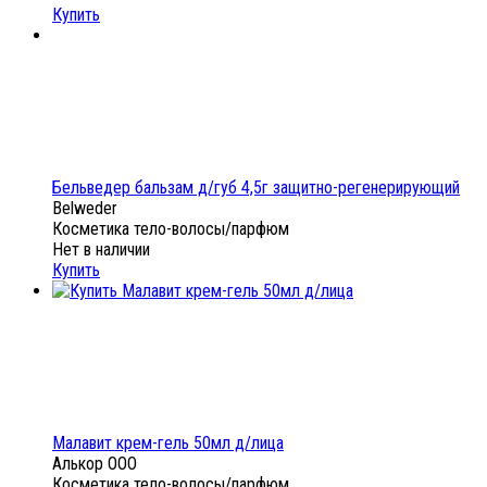
Купить
Бельведер бальзам д/губ 4,5г защитно-регенерирующий
Belweder
Косметика тело-волосы/парфюм
Нет в наличии
Купить
Малавит крем-гель 50мл д/лица
Алькор ООО
Косметика тело-волосы/парфюм