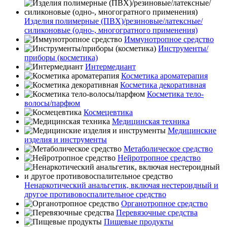
Изделия полимерные (ПВХ)/резиновые/латексные/
силиконовые (одно-, многогратного применения)
Иммунотропное средство
Инструменты/
приборы (косметика)
Интермедиант
Косметика ароматерапия
Косметика декоративная
Косметика тело-
волосы/парфюм
Космецевтика
Медицинская техника
Медицинские
изделия и инструменты
Метаболическое средство
Нейротропное средство
Ненаркотический анальгетик, включая нестероидный и
другое противовоспалительное средство
Органотропное средство
Перевязочные средства
Пищевые продукты