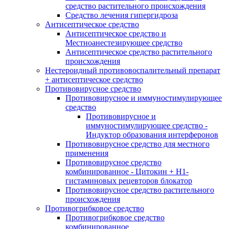
средство растительного происхождения
Средство лечения гипергидроза
Антисептическое средство
Антисептическое средство и
Местноанестезирующее средство
Антисептическое средство растительного
происхождения
Нестероидный противовоспалительный препарат
+ антисептическое средство
Противовирусное средство
Противовирусное и иммуностимулирующее
средство
Противовирусное и
иммуностимулирующее средство -
Индуктор образования интерферонов
Противовирусное средство для местного
применения
Противовирусное средство
комбинированное - Цитокин + Н1-
гистаминовых рецевторов блокатор
Противовирусное средство растительного
происхождения
Противогрибковое средство
Противогрибковое средство
комбинированное