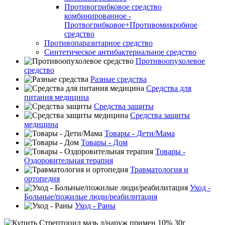
Противогрибковое средство
комбинированное -
Протвогрибковое+Противомикробное
средство
Противопаразитарное средство
Синтетическое антибактериальное средство
Противоопухолевое
средство
Разные средства
Средства для
питания медицина
Средства защиты
Средства защиты
медицина
Товары - Дети/Мама
Товары - Дом
Товары -
Оздоровительная терапия
Травматология и
ортопедия
Уход -
Больные/пожилые люди/реабилитация
Уход - Раны