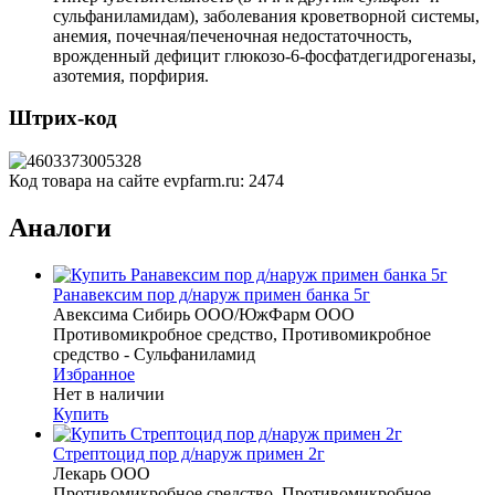
сульфаниламидам), заболевания кроветворной системы,
анемия, почечная/печеночная недостаточность,
врожденный дефицит глюкозо-6-фосфатдегидрогеназы,
азотемия, порфирия.
Штрих-код
Код товара на сайте evpfarm.ru:
2474
Аналоги
Ранавексим пор д/наруж примен банка 5г
Авексима Сибирь ООО/ЮжФарм ООО
Противомикробное средство, Противомикробное
средство - Сульфаниламид
Избранное
Нет в наличии
Купить
Стрептоцид пор д/наруж примен 2г
Лекарь ООО
Противомикробное средство, Противомикробное