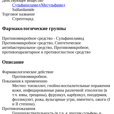
Действующее вещество
Сульфаниламид/Месульфамид
Sulfanilamide
Торговое название
Стрептоцид
Фармакологические группы
Противомикробное средство - Сульфаниламид
Противомикробное средство, Синтетическое
антибактериальное средство, Противомикробное,
противопаразитарное и противоглистное средство
Описание
Фармакологическое действие
Противомикробное.
Показания к применению
Местно: тонзиллит, гнойно-воспалительные поражения
кожи, инфицированные раны различной этиологии (в
т.ч. язвы, трещины), фурункул, карбункул, пиодермия,
фолликулит, рожа, вульгарные угри, импетиго, ожоги (I
и II степени).
Противопоказания
Гиперчувствительность (в т.ч. к другим сульфон- и