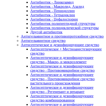
Антибиотик - Линкозамид
Антибиотик - Макролид, Азалид
Антибиотик - Пенициллин
Антибиотик - Тетрациклин
Антибиотик - Цефалоспорин
Антибиотик полипептидной структуры
Антибиотик полициклической структуры
Другой антибиотик
Антигельминтное и противопротозойное средство
Антигельминтное средство
Антисептическое и дезинфицирующее средство
Антисептическое + Местноанестезирующее
средство
Антисептическое и дезинфицирующее
средство - Макро- и микроэлемент
Антисептическое и дезинфицирующее
средство - Противомикробное средство
Антисептическое и дезинфицирующее
средство - Противомикробное средство
растительного происхождения
Антисептическое и дезинфицирующее
средство - Регенерант и репарант
Антисептическое и дезинфицирующее
средство комбинированное
Антисептическое и дезинфицирующее