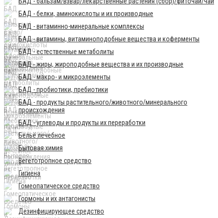
БАД - бальзам/взвар/лекарственные растения (сбор)/фиточай/чай
БАД - белки, аминокислоты и их производные
БАД - витаминно-минеральные комплексы
БАД - витамины, витаминоподобные вещества и коферменты
БАД - естественные метаболиты
БАД - жиры, жироподобные вещества и их производные
БАД - макро- и микроэлементы
БАД - пробиотики, пребиотики
БАД - продукты растительного/животного/минерального
происхождения
БАД - углеводы и продукты их переработки
Бельё лечебное
Бытовая химия
Вегетотропное средство
Гигиена
Гомеопатическое средство
Гормоны и их антагонисты
Дезинфицирующее средство