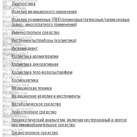
Диагностика
Изделия медицинского назначения
Изделия полимерные (ПВХ)/резиновые/латексные/силиконовые
(одно-, многогратного применения)
Иммунотропное средство
Инструменты/приборы (косметика)
Интермедиант
Косметика ароматерапия
Косметика декоративная
Косметика тело-волосы/парфюм
Космецевтика
Медицинская техника
Медицинские изделия и инструменты
Метаболическое средство
Нейротропное средство
Ненаркотический анальгетик, включая нестероидный и другое
противовоспалительное средство
Органотропное средство