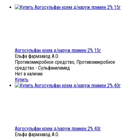
Аргосульфан крем д/наруж примен 2% 15г
Ельфа фармзавод А.О.
Противомикробное средство, Противомикробное
средство - Сульфаниламид
Нет в наличии
Купить
Аргосульфан крем д/наруж примен 2% 40г
Ельфа фармзавод А.О.