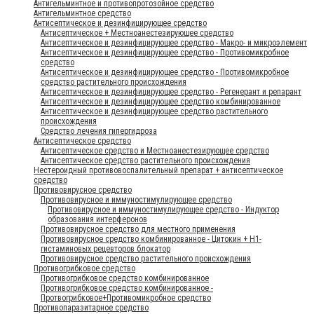
Антигельминтное и противопротозойное средство
Антигельминтное средство
Антисептическое и дезинфицирующее средство
Антисептическое + Местноанестезирующее средство
Антисептическое и дезинфицирующее средство - Макро- и микроэлемент
Антисептическое и дезинфицирующее средство - Противомикробное
средство
Антисептическое и дезинфицирующее средство - Противомикробное
средство растительного происхождения
Антисептическое и дезинфицирующее средство - Регенерант и репарант
Антисептическое и дезинфицирующее средство комбинированное
Антисептическое и дезинфицирующее средство растительного
происхождения
Средство лечения гипергидроза
Антисептическое средство
Антисептическое средство и Местноанестезирующее средство
Антисептическое средство растительного происхождения
Нестероидный противовоспалительный препарат + антисептическое
средство
Противовирусное средство
Противовирусное и иммуностимулирующее средство
Противовирусное и иммуностимулирующее средство - Индуктор
образования интерферонов
Противовирусное средство для местного применения
Противовирусное средство комбинированное - Цитокин + Н1-
гистаминовых рецевторов блокатор
Противовирусное средство растительного происхождения
Противогрибковое средство
Противогрибковое средство комбинированное
Противогрибковое средство комбинированное -
Протвогрибковое+Противомикробное средство
Противопаразитарное средство