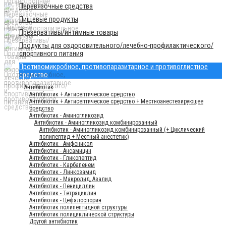
Перевязочные средства
Пищевые продукты
Презервативы/интимные товары
Продукты для оздоровительного/лечебно-профилактического/
спортивного питания
Противомикробное, противопаразитарное и противоглистное
средство
Антибиотик
Антибиотик + Антисептическое средство
Антибиотик + Антисептическое средство + Местноанестезирующее
средство
Антибиотик - Аминогликозид
Антибиотик - Аминогликозид комбинированный
Антибиотик - Аминогликозид комбинированный (+ Циклический
полипептид + Местный анестетик)
Антибиотик - Амфеникол
Антибиотик - Ансамицин
Антибиотик - Гликопептид
Антибиотик - Карбапенем
Антибиотик - Линкозамид
Антибиотик - Макролид, Азалид
Антибиотик - Пенициллин
Антибиотик - Тетрациклин
Антибиотик - Цефалоспорин
Антибиотик полипептидной структуры
Антибиотик полициклической структуры
Другой антибиотик