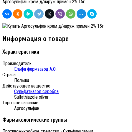
Аргосульфан крем д/наруж примен 2% 15г
Информация о товаре
Характеристики
Производитель
Ельфа фармзавод А.О.
Страна
Польша
Действующее вещество
Сульфатиазол серебра
Sulfathiazole silver
Торговое название
Аргосульфан
Фармакологические группы
Противомикробное средство - Сульфаниламид