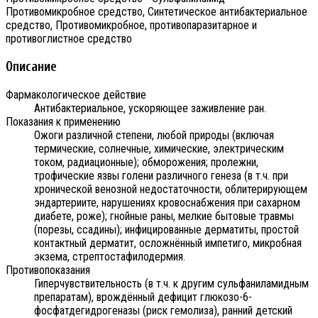
Противомикробное средство, Синтетическое антибактериальное
средство, Противомикробное, противопаразитарное и
противоглистное средство
Описание
Фармакологическое действие
Антибактериальное, ускоряющее заживление ран.
Показания к применению
Ожоги различной степени, любой природы (включая
термические, солнечные, химические, электрическим
током, радиационные); обморожения; пролежни,
трофические язвы голени различного генеза (в т.ч. при
хронической венозной недостаточности, облитерирующем
эндартериите, нарушениях кровоснабжения при сахарном
диабете, роже); гнойные раны, мелкие бытовые травмы
(порезы, ссадины); инфицированные дерматиты, простой
контактный дерматит, осложнённый импетиго, микробная
экзема, стрептостафилодермия.
Противопоказания
Гиперчувствительность (в т.ч. к другим сульфаниламидным
препаратам), врождённый дефицит глюкозо-6-
фосфатдегидрогеназы (риск гемолиза), ранний детский