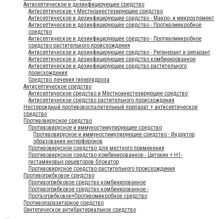
Антисептическое и дезинфицирующее средство
Антисептическое + Местноанестезирующее средство
Антисептическое и дезинфицирующее средство - Макро- и микроэлемент
Антисептическое и дезинфицирующее средство - Противомикробное
средство
Антисептическое и дезинфицирующее средство - Противомикробное
средство растительного происхождения
Антисептическое и дезинфицирующее средство - Регенерант и репарант
Антисептическое и дезинфицирующее средство комбинированное
Антисептическое и дезинфицирующее средство растительного
происхождения
Средство лечения гипергидроза
Антисептическое средство
Антисептическое средство и Местноанестезирующее средство
Антисептическое средство растительного происхождения
Нестероидный противовоспалительный препарат + антисептическое
средство
Противовирусное средство
Противовирусное и иммуностимулирующее средство
Противовирусное и иммуностимулирующее средство - Индуктор
образования интерферонов
Противовирусное средство для местного применения
Противовирусное средство комбинированное - Цитокин + Н1-
гистаминовых рецевторов блокатор
Противовирусное средство растительного происхождения
Противогрибковое средство
Противогрибковое средство комбинированное
Противогрибковое средство комбинированное -
Протвогрибковое+Противомикробное средство
Противопаразитарное средство
Синтетическое антибактериальное средство