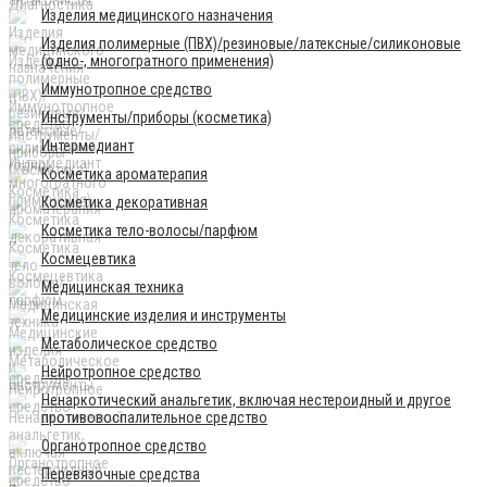
Изделия медицинского назначения
Изделия полимерные (ПВХ)/резиновые/латексные/силиконовые
(одно-, многогратного применения)
Иммунотропное средство
Инструменты/приборы (косметика)
Интермедиант
Косметика ароматерапия
Косметика декоративная
Косметика тело-волосы/парфюм
Космецевтика
Медицинская техника
Медицинские изделия и инструменты
Метаболическое средство
Нейротропное средство
Ненаркотический анальгетик, включая нестероидный и другое
противовоспалительное средство
Органотропное средство
Перевязочные средства