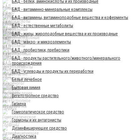
БАД - белки, аминокислоты и их производные
БАД - витаминно-минеральные комплексы
БАД - витамины, витаминоподобные вещества и коферменты
БАД - естественные метаболиты
БАД - жиры, жироподобные вещества и их производные
БАД - макро- и микроэлементы
БАД - пробиотики, пребиотики
БАД - продукты растительного/животного/минерального
происхождения
БАД - углеводы и продукты их переработки
Бельё лечебное
Бытовая химия
Вегетотропное средство
Гигиена
Гомеопатическое средство
Гормоны и их антагонисты
Дезинфицирующее средство
Диагностика