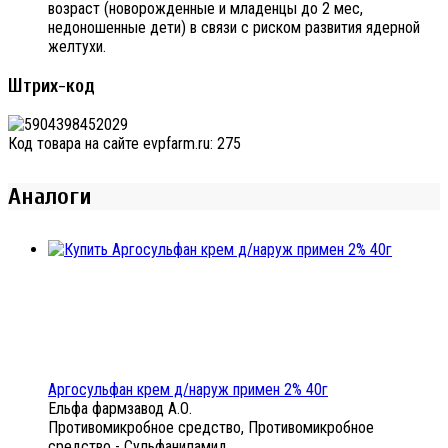
возраст (новорожденные и младенцы до 2 мес,
недоношенные дети) в связи с риском развития ядерной
желтухи.
Штрих-код
Код товара на сайте evpfarm.ru:
275
Аналоги
Аргосульфан крем д/наруж примен 2% 40г
Ельфа фармзавод А.О.
Противомикробное средство, Противомикробное
средство - Сульфаниламид