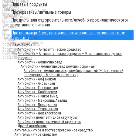
Пищевые продукты
Презервативы/интимные товары
Продукты для оздоровительного/лечебно-профилактического/
спортивного питания
Противомикробное, противопаразитарное и противоглистное
средство
Антибиотик
Антибиотик + Антисептическое средство
Антибиотик + Антисептическое средство + Местноанестезирующее
средство
Антибиотик - Аминогликозид
Антибиотик - Аминогликозид комбинированный
Антибиотик - Аминогликозид комбинированный (+ Циклический
полипептид + Местный анестетик)
Антибиотик - Амфеникол
Антибиотик - Ансамицин
Антибиотик - Гликопептид
Антибиотик - Карбапенем
Антибиотик - Линкозамид
Антибиотик - Макролид, Азалид
Антибиотик - Пенициллин
Антибиотик - Тетрациклин
Антибиотик - Цефалоспорин
Антибиотик полипептидной структуры
Антибиотик полициклической структуры
Другой антибиотик
Антигельминтное и противопротозойное средство
Антигельминтное средство