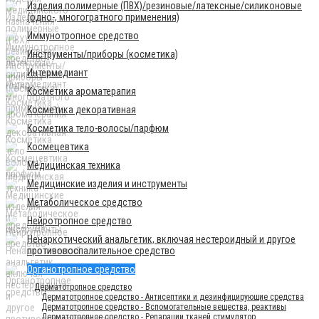
Изделия полимерные (ПВХ)/резиновые/латексные/силиконовые
(одно-, многогратного применения)
Иммунотропное средство
Инструменты/приборы (косметика)
Интермедиант
Косметика ароматерапия
Косметика декоративная
Косметика тело-волосы/парфюм
Космецевтика
Медицинская техника
Медицинские изделия и инструменты
Метаболическое средство
Нейротропное средство
Ненаркотический анальгетик, включая нестероидный и другое
противовоспалительное средство
Органотропное средство
Дерматотропное средство
Дерматотропное средство - Антисептики и дезинфицирующие средства
Дерматотропное средство - Вспомогательные вещества, реактивы
Дерматотропное средство - Репарации тканей стимулятор