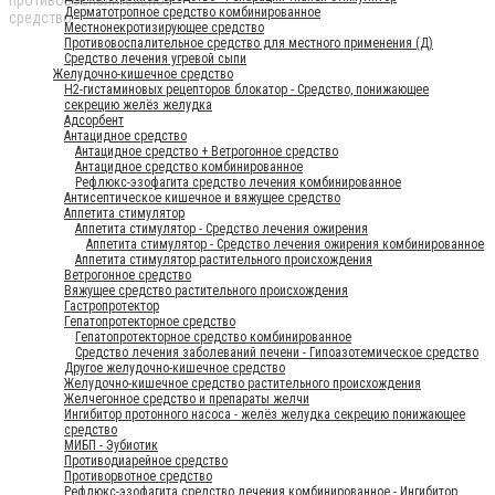
Дерматотропное средство комбинированное
Местнонекротизирующее средство
Противовоспалительное средство для местного применения (Д)
Средство лечения угревой сыпи
Желудочно-кишечное средство
H2-гистаминовых рецепторов блокатор - Средство, понижающее
секрецию желёз желудка
Адсорбент
Антацидное средство
Антацидное средство + Ветрогонное средство
Антацидное средство комбинированное
Рефлюкс-эзофагита средство лечения комбинированное
Антисептическое кишечное и вяжущее средство
Аппетита стимулятор
Аппетита стимулятор - Средство лечения ожирения
Аппетита стимулятор - Средство лечения ожирения комбинированное
Аппетита стимулятор растительного происхождения
Ветрогонное средство
Вяжущее средство растительного происхождения
Гастропротектор
Гепатопротекторное средство
Гепатопротекторное средство комбинированное
Средство лечения заболеваний печени - Гипоазотемическое средство
Другое желудочно-кишечное средство
Желудочно-кишечное средство растительного происхождения
Желчегонное средство и препараты желчи
Ингибитор протонного насоса - желёз желудка секрецию понижающее
средство
МИБП - Эубиотик
Противодиарейное средство
Противорвотное средство
Рефлюкс-эзофагита средство лечения комбинированное - Ингибитор