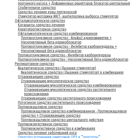
протонного насоса + Дофаминовых рецепторов блокатор центральный
Слабительное средство
Средство лечения язвы пептической
Стимулятор моторики ЖКТ- ацетилхолина выброса стимулятор
Офтальмологическое средство
Катаракты средство лечения
Кератопротекторное средство
Офтальмологическое средство комбинированное
Противоглаукомное средство - Альфа2-адреномиметик +
Неселективный бета-адреноблокатор
Противоглаукомное средство - Ингибитор карбоангидразы +
Неселективный бета-адреноблокатор
Противоглаукомное средство - Ингибитор карбоангидразы
Противоглаукомное средство - Неселективный бета-адреноблокатор
Респираторное средство
Аналептическое средство (Дыхания стимулятор)
Аналептическое средство (Дыхания стимулятор) в комбинациях
Отхаркивающее средство
Отхаркивающее муколитическое средство
Отхаркивающее муколитическое средство комбинированное
Отхаркивающее муколитическое средство растительного
происхождения
Отхаркивающее средство растительного происхождения
Потогонное средство растительного происхождения
Противокашлевое средство
Противокашлевое средство комбинированное - Противокашлевое
средство + Отхаркивающее средство
Противокашлевое средство центрального действия
Противоконгестивное средство
Противоконгестивное средство в комбинациях
Средство лечения заболеваний носа
Средство устранения симптомов ОРЗ и ""простуды""