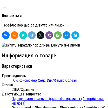
Поделиться
Терафлю пор д/р-ра д/внутр №4 лимон
Информация о товаре
Характеристики
Производитель
ГСК Консьюмер Хелс Инк/Фамар Орлеан
Страна
США/Франция
Действующее вещество
Парацетамол + Фенилэфрин + Фенирамин + (Аскорбиновая
кислота)
Paracetamol + Phenylephrine + Pheniramine + (Ascorbic acid)