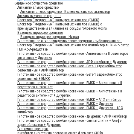
Сердечно-сосудистое средство
Антиангинальное средство
Антиангинальное средство - Калиевых каналов активатор
Антиаритмическое средство
Блокатор ""медленных"" кальциевых каналов (БМКК)
Блокатор ""медленных"" кальциевых каналов (БМКК) с
преимущественным влиянием на сосуды головного мозга
Вазодилатирующее средство
Вазодилатирующее средство - Нитрат
Гипотензивное и гиполипидемическое средство комбинированное -
Блокатор ""медленных"" кальциевых каналов+Ингибитор АПФ+Ингибитор
ГМГ-Ко-А-редуктазы
Гипотензивное средство комбинированное - Ангиотензина II рецепторов
антагонист + Диуретик
Гипотензивное средство комбинированное - АПФ ингибитор + Диуретик
Гипотензивное средство комбинированное - Бета-1 адреноблокатор
селективный + АПФ ингибитор
Гипотензивное средство комбинированное - Бета-1 адреноблокатор
селективный + БМКК
Гипотензивное средство комбинированное - БМКК + Ангиотензина II
рецепторов антагонист
Гипотензивное средство комбинированное - БМКК + Ангиотензина II
рецепторов антогонист + Диуретик
Гипотензивное средство комбинированное - БМКК + АПФ ингибитор
Гипотензивное средство комбинированное - БМКК + Диуретик
Гипотензивное средство комбинированное - БМКК + Диуретик + АПФ
ингибитор
Гипотензивное средство комбинированное - Диуретик + АПФ ингибитор
Гипотензивное средство комбинированное - Симпатолитик + Альфа-
адреноблокатор + Диуретик
Гистамина препарат
Ингибитор ангиотензинпревращающего фермента (АПФ)