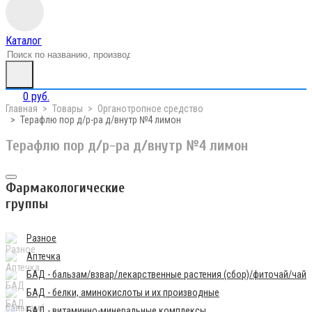
Каталог
0 руб.
Главная
Товары
Органотропное средство
Терафлю пор д/р-ра д/внутр №4 лимон
Терафлю пор д/р-ра д/внутр №4 лимон
Фармакологические
группы
Разное
Аптечка
БАД - бальзам/взвар/лекарственные растения (сбор)/фиточай/чай
БАД - белки, аминокислоты и их производные
БАД - витаминно-минеральные комплексы