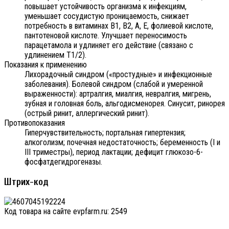
повышает устойчивость организма к инфекциям,
уменьшает сосудистую проницаемость, снижает
потребность в витаминах B1, B2, А, Е, фолиевой кислоте,
пантотеновой кислоте. Улучшает переносимость
парацетамола и удлиняет его действие (связано с
удлинением T1/2).
Показания к применению
Лихорадочный синдром («простудные» и инфекционные
заболевания). Болевой синдром (слабой и умеренной
выраженности): артралгия, миалгия, невралгия, мигрень,
зубная и головная боль, альгодисменорея. Синусит, ринорея
(острый ринит, аллергический ринит).
Противопоказания
Гиперчувствительность; портальная гипертензия;
алкоголизм; почечная недостаточность; беременность (I и
III триместры), период лактации; дефицит глюкозо-6-
фосфатдегидрогеназы.
Штрих-код
Код товара на сайте evpfarm.ru:
2549