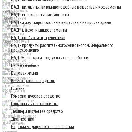
БАД - витамины, витаминоподобные вещества и коферменты
БАД - естественные метаболиты
БАД - жиры, жироподобные вещества и их производные
БАД - макро- и микроэлементы
БАД - пробиотики, пребиотики
БАД - продукты растительного/животного/минерального
происхождения
БАД - углеводы и продукты их переработки
Бельё лечебное
Бытовая химия
Вегетотропное средство
Гигиена
Гомеопатическое средство
Гормоны и их антагонисты
Дезинфицирующее средство
Диагностика
Изделия медицинского назначения