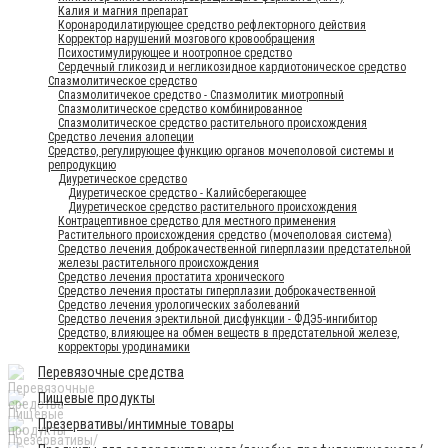
Калия и магния препарат
Коронародилатирующее средство рефлекторного действия
Корректор нарушений мозгового кровообращения
Психостимулирующее и ноотропное средство
Сердечный гликозид и негликозидное кардиотоническое средство
Спазмолитическое средство
Спазмолитичекое средство - Спазмолитик миотропный
Спазмолитическое средство комбинированное
Спазмолитическое средство растительного происхождения
Средство лечения алопеции
Средство, регулирующее функцию органов мочеполовой системы и
репродукцию
Диуретическое средство
Диуретическое средство - Калийсберегающее
Диуретическое средство растительного происхождения
Контрацептивное средство для местного применения
Растительного происхождения средство (мочеполовая система)
Средство лечения доброкачественной гиперплазии предстательной
железы растительного происхождения
Средство лечения простатита хронического
Средство лечения простаты гиперплазии доброкачественной
Средство лечения урологических заболеваний
Средство лечения эректильной дисфункции - ФДЭ5-ингибитор
Средство, влияющее на обмен веществ в предстательной железе,
корректоры уродинамики
Перевязочные средства
Пищевые продукты
Презервативы/интимные товары