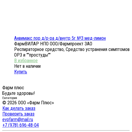
Анвимакс пор д/р-ра д/внутр 5г №3 мед-лимон
ФармВИЛАР НПО ООО/Фармпроект ЗАО
Респираторное средство, Средство устранения симптомов
ОРЗ и ""простуды""
Нет в наличии
Купить
Фарм плюс
Будьте здоровы!
Евпатория
© 2026 ООО «Фарм Плюс»
Как делать заказ
Проверить заказ
evpfarm@mail.ru
+7 (978) 696-48-04