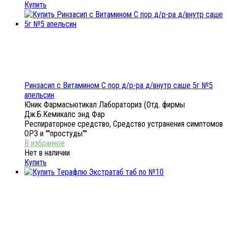
Купить
Ринзасип с Витамином С пор д/р-ра д/внутр саше 5г №5
апельсин
Юник Фармасьютикал Лабораториз (Отд. фирмы
Дж.Б.Кемикалс энд Фар
Респираторное средство, Средство устранения симптомов
ОРЗ и ""простуды""
Нет в наличии
Купить