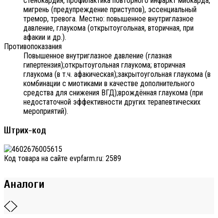
стенокардия, профилактика повторного инфаркт миокарда,
мигрень (предупреждение приступов), эссенциальный
тремор, тревога. Местно: повышенное внутриглазное
давление, глаукома (открытоугольная, вторичная, при
афакии и др.).
Противопоказания
Повышенное внутриглазное давление (глазная
гипертензия);открытоугольная глаукома; вторичная
глаукома (в т.ч. афакическая);закрытоугольная глаукома (в
комбинации с миотиками в качестве дополнительного
средства для снижения ВГД);врождённая глаукома (при
недостаточной эффективности других терапевтических
мероприятий).
Штрих-код
Код товара на сайте evpfarm.ru:
2589
Аналоги