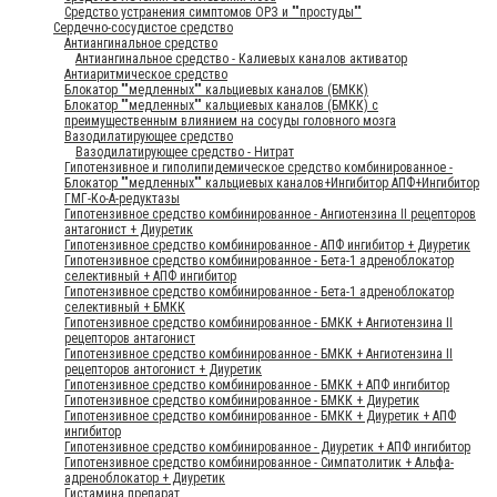
Средство устранения симптомов ОРЗ и ""простуды""
Сердечно-сосудистое средство
Антиангинальное средство
Антиангинальное средство - Калиевых каналов активатор
Антиаритмическое средство
Блокатор ""медленных"" кальциевых каналов (БМКК)
Блокатор ""медленных"" кальциевых каналов (БМКК) с
преимущественным влиянием на сосуды головного мозга
Вазодилатирующее средство
Вазодилатирующее средство - Нитрат
Гипотензивное и гиполипидемическое средство комбинированное -
Блокатор ""медленных"" кальциевых каналов+Ингибитор АПФ+Ингибитор
ГМГ-Ко-А-редуктазы
Гипотензивное средство комбинированное - Ангиотензина II рецепторов
антагонист + Диуретик
Гипотензивное средство комбинированное - АПФ ингибитор + Диуретик
Гипотензивное средство комбинированное - Бета-1 адреноблокатор
селективный + АПФ ингибитор
Гипотензивное средство комбинированное - Бета-1 адреноблокатор
селективный + БМКК
Гипотензивное средство комбинированное - БМКК + Ангиотензина II
рецепторов антагонист
Гипотензивное средство комбинированное - БМКК + Ангиотензина II
рецепторов антогонист + Диуретик
Гипотензивное средство комбинированное - БМКК + АПФ ингибитор
Гипотензивное средство комбинированное - БМКК + Диуретик
Гипотензивное средство комбинированное - БМКК + Диуретик + АПФ
ингибитор
Гипотензивное средство комбинированное - Диуретик + АПФ ингибитор
Гипотензивное средство комбинированное - Симпатолитик + Альфа-
адреноблокатор + Диуретик
Гистамина препарат