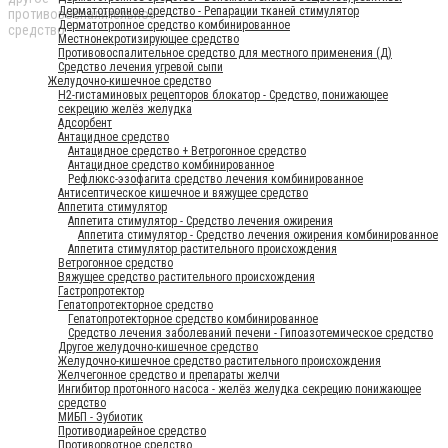
Дерматотропное средство - Репарации тканей стимулятор
Дерматотропное средство комбинированное
Местнонекротизирующее средство
Противовоспалительное средство для местного применения (Д)
Средство лечения угревой сыпи
Желудочно-кишечное средство
H2-гистаминовых рецепторов блокатор - Средство, понижающее
секрецию желёз желудка
Адсорбент
Антацидное средство
Антацидное средство + Ветрогонное средство
Антацидное средство комбинированное
Рефлюкс-эзофагита средство лечения комбинированное
Антисептическое кишечное и вяжущее средство
Аппетита стимулятор
Аппетита стимулятор - Средство лечения ожирения
Аппетита стимулятор - Средство лечения ожирения комбинированное
Аппетита стимулятор растительного происхождения
Ветрогонное средство
Вяжущее средство растительного происхождения
Гастропротектор
Гепатопротекторное средство
Гепатопротекторное средство комбинированное
Средство лечения заболеваний печени - Гипоазотемическое средство
Другое желудочно-кишечное средство
Желудочно-кишечное средство растительного происхождения
Желчегонное средство и препараты желчи
Ингибитор протонного насоса - желёз желудка секрецию понижающее
средство
МИБП - Эубиотик
Противодиарейное средство
Противорвотное средство