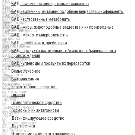
БАД - витаминно-минеральные комплексы
БАД - витамины, витаминоподобные вещества и коферменты
БАД - естественные метаболиты
БАД - жиры, жироподобные вещества и их производные
БАД - макро- и микроэлементы
БАД - пробиотики, пребиотики
БАД - продукты растительного/животного/минерального
происхождения
БАД - углеводы и продукты их переработки
Бельё лечебное
Бытовая химия
Вегетотропное средство
Гигиена
Гомеопатическое средство
Гормоны и их антагонисты
Дезинфицирующее средство
Диагностика
Изделия медицинского назначения