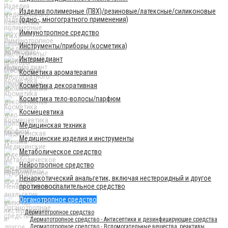
Изделия полимерные (ПВХ)/резиновые/латексные/силиконовые
(одно-, многогратного применения)
Иммунотропное средство
Инструменты/приборы (косметика)
Интермедиант
Косметика ароматерапия
Косметика декоративная
Косметика тело-волосы/парфюм
Космецевтика
Медицинская техника
Медицинские изделия и инструменты
Метаболическое средство
Нейротропное средство
Ненаркотический анальгетик, включая нестероидный и другое
противовоспалительное средство
Органотропное средство
Дерматотропное средство
Дерматотропное средство - Антисептики и дезинфицирующие средства
Дерматотропное средство - Вспомогательные вещества, реактивы