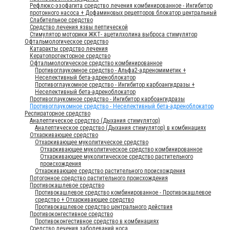
Рефлюкс-эзофагита средство лечения комбинированное - Ингибитор
протонного насоса + Дофаминовых рецепторов блокатор центральный
Слабительное средство
Средство лечения язвы пептической
Стимулятор моторики ЖКТ- ацетилхолина выброса стимулятор
Офтальмологическое средство
Катаракты средство лечения
Кератопротекторное средство
Офтальмологическое средство комбинированное
Противоглаукомное средство - Альфа2-адреномиметик +
Неселективный бета-адреноблокатор
Противоглаукомное средство - Ингибитор карбоангидразы +
Неселективный бета-адреноблокатор
Противоглаукомное средство - Ингибитор карбоангидразы
Противоглаукомное средство - Неселективный бета-адреноблокатор
Респираторное средство
Аналептическое средство (Дыхания стимулятор)
Аналептическое средство (Дыхания стимулятор) в комбинациях
Отхаркивающее средство
Отхаркивающее муколитическое средство
Отхаркивающее муколитическое средство комбинированное
Отхаркивающее муколитическое средство растительного
происхождения
Отхаркивающее средство растительного происхождения
Потогонное средство растительного происхождения
Противокашлевое средство
Противокашлевое средство комбинированное - Противокашлевое
средство + Отхаркивающее средство
Противокашлевое средство центрального действия
Противоконгестивное средство
Противоконгестивное средство в комбинациях
Средство лечения заболеваний носа