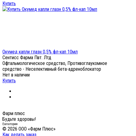
Купить
Окумед капли глазн 0,5% фл-кап 10мл
Сентисс Фарма Пвт. Лтд
Офтальмологическое средство, Противоглаукомное
средство - Неселективный бета-адреноблокатор
Нет в наличии
Купить
Фарм плюс
Будьте здоровы!
Евпатория
© 2026 ООО «Фарм Плюс»
Как делать заказ