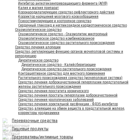
Ингибитор ангиотензинпревращающего фермента (АПФ)
Калия и магния препарат
Коронародилатирующее средство рефлекторного действия
Корректор нарушений мозгового кровообращения
Психостимулирующее и ноотропное средство
Сердечный гликозид и негликозидное кардиотоническое средство
Спазмолитическое средство
Спазмолитичекое средство - Спазмолитик миотропный
Спазмолитическое средство комбинированное
Спазмолитическое средство растительного происхождения
Средство лечения алопеции
Средство, регулирующее функцию органов мочеполовой системы и
репродукцию
Диуретическое средство
Диуретическое средство - Калийсберегающее
Диуретическое средство растительного происхождения
Контрацептивное средство для местного применения
Растительного происхождения средство (мочеполовая система)
Средство лечения доброкачественной гиперплазии предстательной
железы растительного происхождения
Средство лечения простатита хронического
Средство лечения простаты гиперплазии доброкачественной
Средство лечения урологических заболеваний
Средство лечения эректильной дисфункции - ФДЭ5-ингибитор
Средство, влияющее на обмен веществ в предстательной железе,
корректоры уродинамики
Перевязочные средства
Пищевые продукты
Презервативы/интимные товары