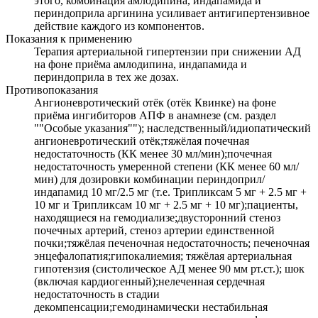
этого, комбинация амлодипина, индапамида и
периндоприла аргинина усиливает антигипертензивное
действие каждого из компонентов.
Показания к применению
Терапия артериальной гипертензии при снижении АД
на фоне приёма амлодипина, индапамида и
периндоприла в тех же дозах.
Противопоказания
Ангионевротический отёк (отёк Квинке) на фоне
приёма ингибиторов АПФ в анамнезе (см. раздел
""Особые указания""); наследственный/идиопатический
ангионевротический отёк;тяжёлая почечная
недостаточность (КК менее 30 мл/мин);почечная
недостаточность умеренной степени (КК менее 60 мл/
мин) для дозировки комбинации периндоприл/
индапамид 10 мг/2.5 мг (т.е. Трипликсам 5 мг + 2.5 мг +
10 мг и Трипликсам 10 мг + 2.5 мг + 10 мг);пациенты,
находящиеся на гемодиализе;двусторонний стеноз
почечных артерий, стеноз артерии единственной
почки;тяжёлая печеночная недостаточность; печеночная
энцефалопатия;гипокалиемия; тяжёлая артериальная
гипотензия (систолическое АД менее 90 мм рт.ст.); шок
(включая кардиогенный);нелеченная сердечная
недостаточность в стадии
декомпенсации;гемодинамически нестабильная