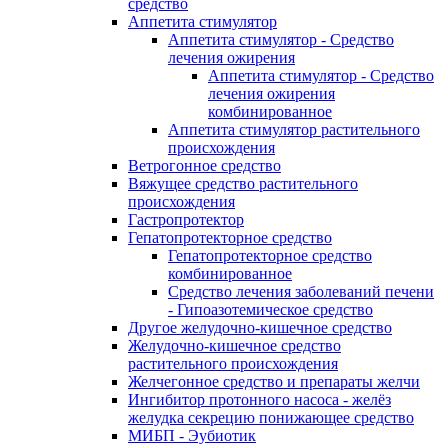
средство
Аппетита стимулятор
Аппетита стимулятор - Средство
лечения ожирения
Аппетита стимулятор - Средство
лечения ожирения
комбинированное
Аппетита стимулятор растительного
происхождения
Ветрогонное средство
Вяжущее средство растительного
происхождения
Гастропротектор
Гепатопротекторное средство
Гепатопротекторное средство
комбинированное
Средство лечения заболеваний печени
- Гипоазотемическое средство
Другое желудочно-кишечное средство
Желудочно-кишечное средство
растительного происхождения
Желчегонное средство и препараты желчи
Ингибитор протонного насоса - желёз
желудка секрецию понижающее средство
МИБП - Эубиотик