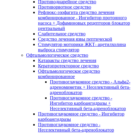
Противодиарейное средство
Противорвотное средство
Рефлюкс-эзофагита средство лечения
комбинированное - Ингибитор протонного
насоса + Дофаминовых рецепторов блокатор
центральный
Слабительное средство
Средство лечения язвы пептической
Стимулятор моторики ЖКТ- ацетилхолина
выброса стимулятор
Офтальмологическое средство
Катаракты средство лечения
Кератопротекторное средство
Офтальмологическое средство
комбинированное
Противоглаукомное средство - Альфа2-
адреномиметик + Неселективный бета-
адреноблокатор
Противоглаукомное средство -
Ингибитор карбоангидразы +
Неселективный бета-адреноблокатор
Противоглаукомное средство - Ингибитор
карбоангидразы
Противоглаукомное средство -
Неселективный бета-адреноблокатор