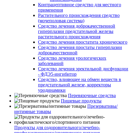
Контрацептивное средство для местного
применения
Растительного происхождения средство
(мочеполовая система)
Средство лечения доброкачественной
гиперплазии предстательной железы
растительного происхождения
Средство лечения простатита хронического
Средство лечения простаты гиперплазии
доброкачественной
Средство лечения урологических
заболеваний
Средство лечения эректильной дисфункции
- ФДЭ5-ингибитор
Средство, влияющее на обмен веществ в
предстательной железе, корректоры
уродинамики
Перевязочные средства
Пищевые продукты
Презервативы/
интимные товары
Продукты для оздоровительного/лечебно-
профилактического/спортивного питания