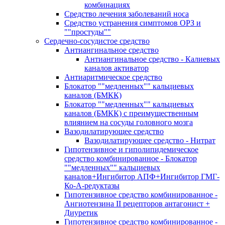
комбинациях
Средство лечения заболеваний носа
Средство устранения симптомов ОРЗ и
""простуды""
Сердечно-сосудистое средство
Антиангинальное средство
Антиангинальное средство - Калиевых
каналов активатор
Антиаритмическое средство
Блокатор ""медленных"" кальциевых
каналов (БМКК)
Блокатор ""медленных"" кальциевых
каналов (БМКК) с преимущественным
влиянием на сосуды головного мозга
Вазодилатирующее средство
Вазодилатирующее средство - Нитрат
Гипотензивное и гиполипидемическое
средство комбинированное - Блокатор
""медленных"" кальциевых
каналов+Ингибитор АПФ+Ингибитор ГМГ-
Ко-А-редуктазы
Гипотензивное средство комбинированное -
Ангиотензина II рецепторов антагонист +
Диуретик
Гипотензивное средство комбинированное -