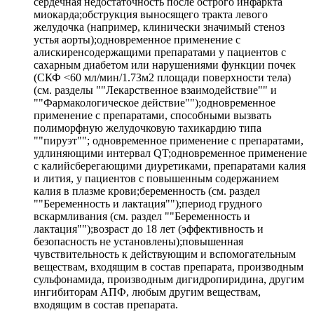
сердечная недостаточность после острого инфаркта
миокарда;обструкция выносящего тракта левого
желудочка (например, клинически значимый стеноз
устья аорты);одновременное применение с
алискиренсодержащими препаратами у пациентов с
сахарным диабетом или нарушениями функции почек
(СКФ <60 мл/мин/1.73м2 площади поверхности тела)
(см. разделы ""Лекарственное взаимодействие"" и
""Фармакологическое действие"");одновременное
применение с препаратами, способными вызвать
полиморфную желудочковую тахикардию типа
""пируэт""; одновременное применение с препаратами,
удлиняющими интервал QT;одновременное применение
с калийсберегающими диуретиками, препаратами калия
и лития, у пациентов с повышенным содержанием
калия в плазме крови;беременность (см. раздел
""Беременность и лактация"");период грудного
вскармливания (см. раздел ""Беременность и
лактация"");возраст до 18 лет (эффективность и
безопасность не установлены);повышенная
чувствительность к действующим и вспомогательным
веществам, входящим в состав препарата, производным
сульфонамида, производным дигидропиридина, другим
ингибиторам АПФ, любым другим веществам,
входящим в состав препарата.