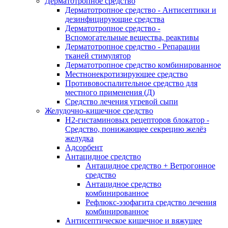
Дерматотропное средство
Дерматотропное средство - Антисептики и
дезинфицирующие средства
Дерматотропное средство -
Вспомогательные вещества, реактивы
Дерматотропное средство - Репарации
тканей стимулятор
Дерматотропное средство комбинированное
Местнонекротизирующее средство
Противовоспалительное средство для
местного применения (Д)
Средство лечения угревой сыпи
Желудочно-кишечное средство
H2-гистаминовых рецепторов блокатор -
Средство, понижающее секрецию желёз
желудка
Адсорбент
Антацидное средство
Антацидное средство + Ветрогонное
средство
Антацидное средство
комбинированное
Рефлюкс-эзофагита средство лечения
комбинированное
Антисептическое кишечное и вяжущее