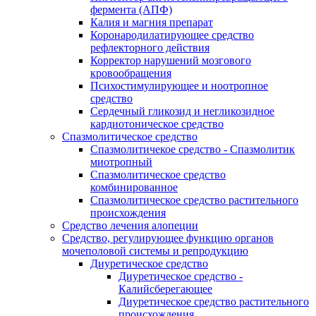
фермента (АПФ)
Калия и магния препарат
Коронародилатирующее средство
рефлекторного действия
Корректор нарушений мозгового
кровообращения
Психостимулирующее и ноотропное
средство
Сердечный гликозид и негликозидное
кардиотоническое средство
Спазмолитическое средство
Спазмолитичекое средство - Спазмолитик
миотропный
Спазмолитическое средство
комбинированное
Спазмолитическое средство растительного
происхождения
Средство лечения алопеции
Средство, регулирующее функцию органов
мочеполовой системы и репродукцию
Диуретическое средство
Диуретическое средство -
Калийсберегающее
Диуретическое средство растительного
происхождения