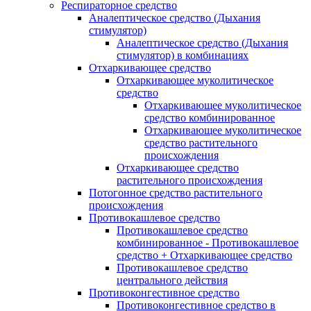
Респираторное средство
Аналептическое средство (Дыхания
стимулятор)
Аналептическое средство (Дыхания
стимулятор) в комбинациях
Отхаркивающее средство
Отхаркивающее муколитическое
средство
Отхаркивающее муколитическое
средство комбинированное
Отхаркивающее муколитическое
средство растительного
происхождения
Отхаркивающее средство
растительного происхождения
Потогонное средство растительного
происхождения
Противокашлевое средство
Противокашлевое средство
комбинированное - Противокашлевое
средство + Отхаркивающее средство
Противокашлевое средство
центрального действия
Противоконгестивное средство
Противоконгестивное средство в