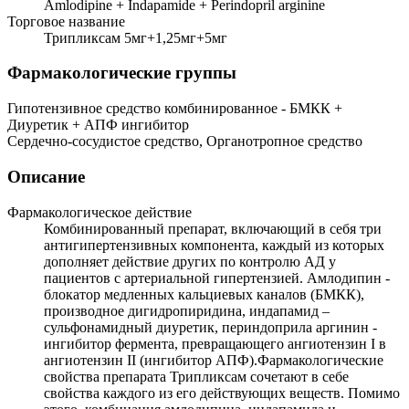
Amlodipine + Indapamide + Perindopril arginine
Торговое название
Трипликсам 5мг+1,25мг+5мг
Фармакологические группы
Гипотензивное средство комбинированное - БМКК +
Диуретик + АПФ ингибитор
Сердечно-сосудистое средство, Органотропное средство
Описание
Фармакологическое действие
Комбинированный препарат, включающий в себя три
антигипертензивных компонента, каждый из которых
дополняет действие других по контролю АД у
пациентов с артериальной гипертензией. Амлодипин -
блокатор медленных кальциевых каналов (БМКК),
производное дигидропиридина, индапамид –
сульфонамидный диуретик, периндоприла аргинин -
ингибитор фермента, превращающего ангиотензин I в
ангиотензин II (ингибитор АПФ).Фармакологические
свойства препарата Трипликсам сочетают в себе
свойства каждого из его действующих веществ. Помимо