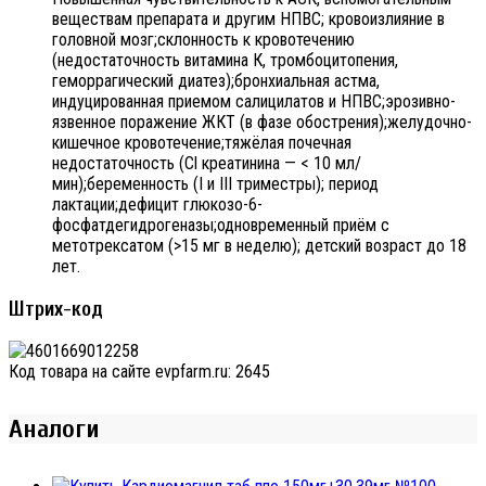
веществам препарата и другим НПВС; кровоизлияние в
головной мозг;склонность к кровотечению
(недостаточность витамина К, тромбоцитопения,
геморрагический диатез);бронхиальная астма,
индуцированная приемом салицилатов и НПВС;эрозивно-
язвенное поражение ЖКТ (в фазе обострения);желудочно-
кишечное кровотечение;тяжёлая почечная
недостаточность (Cl креатинина — < 10 мл/
мин);беременность (I и III триместры); период
лактации;дефицит глюкозо-6-
фосфатдегидрогеназы;одновременный приём с
метотрексатом (>15 мг в неделю); детский возраст до 18
лет.
Штрих-код
Код товара на сайте evpfarm.ru:
2645
Аналоги