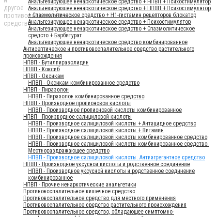
Анальгезирующее ненаркотическое средство + НПВП + Психостимулятор
Анальгезирующее ненаркотическое средство + НПВП + Психостимулятор
+ Спазмолитическое средство + H1-гистамин рецепторов блокатор
Анальгезирующее ненаркотическое средство + Психостимулятор
Анальгезирующее ненаркотическое средство + Спазмолитическое
средсто + Барбитурат
Анальгезирующее ненаркотическое средство комбинированное
Антисептическое и противовоспалительное средство растительного
происхождения
НПВП - Бутилпиразолидин
НПВП - Коксиб
НПВП - Оксикам
НПВП - Оксикам комбинированное средство
НПВП - Пиразолон
НПВП - Пиразолон комбинированное средство
НПВП - Производное пропионовой кислоты
НПВП - Производное пропионовой кислоты комбинированное
НПВП - Производное салициловой кислоты
НПВП - Производное салициловой кислоты + Антацидное средство
НПВП - Производное салициловой кислоты + Витамин
НПВП - Производное салициловой кислоты комбинированное средство
НПВП - Производное салициловой кислоты комбинированное средство.
Местнораздражающее средство
НПВП - Производное салициловой кислоты. Антиагрегантное средство
НПВП - Производное уксусной кислоты и родственное соединение
НПВП - Производное уксусной кислоты и родственное соединение
комбинированное
НПВП - Прочие ненаркотические анальгетики
Противовоспалительное кишечное средство
Противовоспалительное средство для местного применения
Противовоспалительное средство растительного происхождения
Противовоспалительное средство, обладающее симптомно-