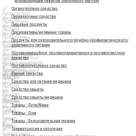
модифицирующим эффектом замедленного действия
Органотропное средство
Перевязочные средства
Пищевые продукты
Презервативы/интимные товары
Продукты для оздоровительного/лечебно-профилактического/
спортивного питания
Противомикробное, противопаразитарное и противоглистное
средство
Противоопухолевое средство
Разные средства
Средства для питания медицина
Средства защиты
Средства защиты медицина
Товары - Дети/Мама
Товары - Дом
Товары - Оздоровительная терапия
Травматология и ортопедия