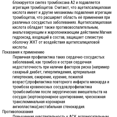
блокируется синтез тромбоксана А2 и подавляется
агрегация тромбоцитов. Считают, что ацетилсалициловая
кислота имеет и другие механизмы подавления агрегации
тромбоцитов, что расширяет область её применения при
различных сосудистых заболеваниях. Ацетилсалициловая
кислота обладает также противовоспалительным,
анальгезирующим и жаропонижающим действием.Магния
гидроксид, входящий в состав, защищает слизистую
оболочку ЖКТ от воздействия ацетилсалициловой
кислоты.
Показания к применению
Первичная профилактика таких сердечно-сосудистых
заболеваний, как тромбоз и острая сердечная
недостаточность при наличии факторов риска (например
сахарный диабет, гиперлипидемия, артериальная
гипертензия, ожирение, курение, пожилой
возраст);профилактика повторного инфаркта миокарда и
тромбоза кровеносных сосудов;профилактика
тромбоэмболии после хирургических вмешательств на
сосудах (аортокоронарное шунтирование, чрескожная
транслюминальная коронарная
ангиопластика);нестабильная стенокардия.
Противопоказания
Повышенная чувствительность к АСК, вспомогательным