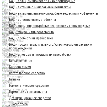
БАД - белки, аминокислоты и их производные
БАД - витаминно-минеральные комплексы
БАД - витамины, витаминоподобные вещества и коферменты
БАД - естественные метаболиты
БАД - жиры, жироподобные вещества и их производные
БАД - макро- и микроэлементы
БАД - пробиотики, пребиотики
БАД - продукты растительного/животного/минерального
происхождения
БАД - углеводы и продукты их переработки
Бельё лечебное
Бытовая химия
Вегетотропное средство
Гигиена
Гомеопатическое средство
Гормоны и их антагонисты
Дезинфицирующее средство
Диагностика