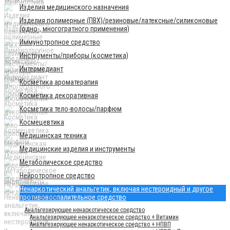
Изделия медицинского назначения
Изделия полимерные (ПВХ)/резиновые/латексные/силиконовые
(одно-, многогратного применения)
Иммунотропное средство
Инструменты/приборы (косметика)
Интермедиант
Косметика ароматерапия
Косметика декоративная
Косметика тело-волосы/парфюм
Космецевтика
Медицинская техника
Медицинские изделия и инструменты
Метаболическое средство
Нейротропное средство
Ненаркотический анальгетик, включая нестероидный и другое
противовоспалительное средство
Анальгезирующее ненаркотическое средство
Анальгезирующее ненаркотическое средство + Витамин
Анальгезирующее ненаркотическое средство + НПВП