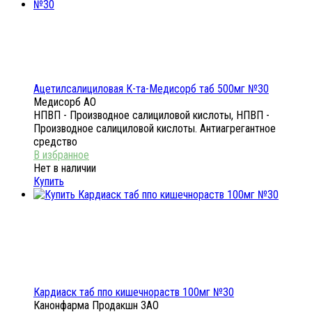
Ацетилсалициловая К-та-Медисорб таб 500мг №30
Медисорб АО
НПВП - Производное салициловой кислоты, НПВП -
Производное салициловой кислоты. Антиагрегантное
средство
Нет в наличии
Купить
Кардиаск таб ппо кишечнораств 100мг №30
Канонфарма Продакшн ЗАО